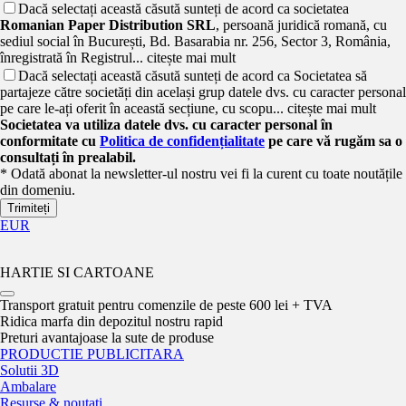
Dacă selectați această căsută sunteți de acord ca societatea
Romanian Paper Distribution SRL
, persoană juridică romană, cu
sediul social în București, Bd. Basarabia nr. 256, Sector 3, România,
înregistrată în Registrul...
citește mai mult
Dacă selectați această căsută sunteți de acord ca Societatea să
partajeze către societăți din același grup datele dvs. cu caracter personal
pe care le-ați oferit în această secțiune, cu scopu...
citește mai mult
Societatea va utiliza datele dvs. cu caracter personal în
conformitate cu
Politica de confidențialitate
pe care vă rugăm sa o
consultați în prealabil.
* Odată abonat la newsletter-ul nostru vei fi la curent cu toate noutățile
din domeniu.
Trimiteți
EUR
HARTIE SI CARTOANE
Transport gratuit pentru comenzile de peste 600 lei + TVA
Ridica marfa din depozitul nostru rapid
Preturi avantajoase la sute de produse
PRODUCTIE PUBLICITARA
Solutii 3D
Ambalare
Resurse & noutati