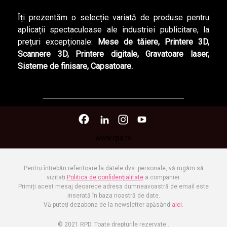
Îți prezentăm o selecție variată de produse pentru
aplicații spectaculoase ale industriei publicitare, la
prețuri excepționale:
Mese de tăiere,
Printere 3D,
Scannere 3D, Printere digitale,
Gravatoare laser,
Sisteme de finisare, Capsatoare.
www.rpd.ro
Pentru întrebări referitoare la datele dvs. personale, vă rugăm să
vizitați
Politica de confidențialitate
a companiei.
Primiți acest mesaj deoarece adresa dumneavoastră de email este
inserată în baza noastră de date.
Vă puteți dezabona de la newsletter apăsând
aici.
© 2021 RPD. Toate drepturile rezervate .