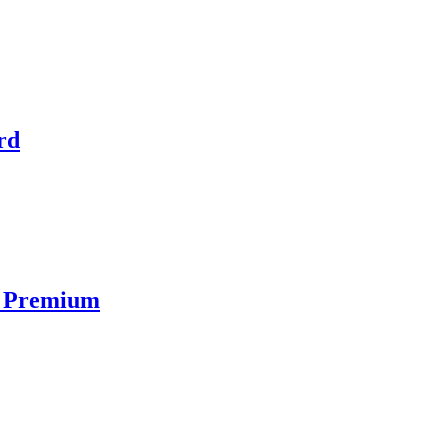
rd
er Premium