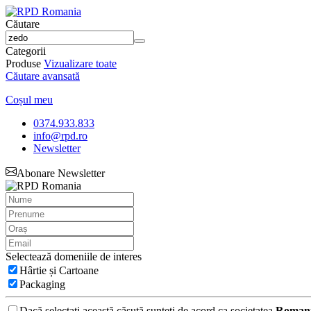
Căutare
Categorii
Produse
Vizualizare toate
Căutare avansată
Coșul meu
0374.933.833
info@rpd.ro
Newsletter
Abonare Newsletter
Selectează domeniile de interes
Hârtie și Cartoane
Packaging
Dacă selectați această căsută sunteți de acord ca societatea
Romani