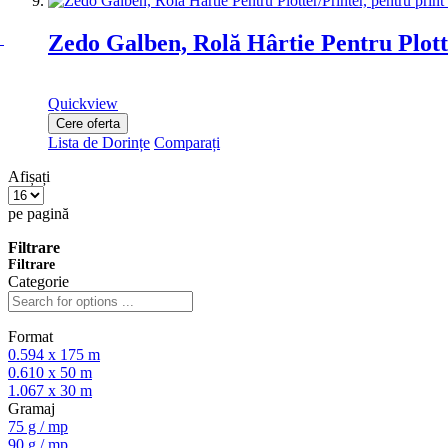
Zedo Galben, Rolă Hârtie Pentru Plott
Quickview
Cere oferta
Lista de Dorințe
Comparați
Afișați
pe pagină
Filtrare
Filtrare
Categorie
Format
0.594 x 175 m
0.610 x 50 m
1.067 x 30 m
Gramaj
75 g / mp
90 g / mp