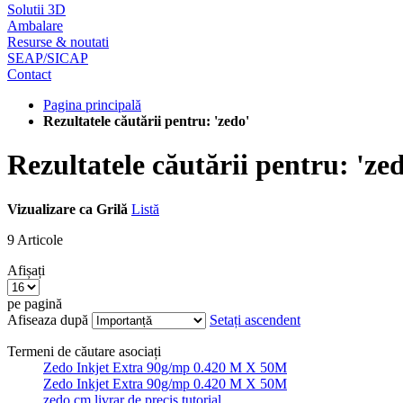
Solutii 3D
Ambalare
Resurse & noutati
SEAP/SICAP
Contact
Pagina principală
Rezultatele căutării pentru: 'zedo'
Rezultatele căutării pentru: 'ze
Vizualizare ca
Grilă
Listă
9
Articole
Afișați
pe pagină
Afiseaza după
Setați ascendent
Termeni de căutare asociați
Zedo Inkjet Extra 90g/mp 0.420 M X 50M
Zedo Inkjet Extra 90g/mp 0.420 M X 50M
zedo cm livrar de precis tutorial