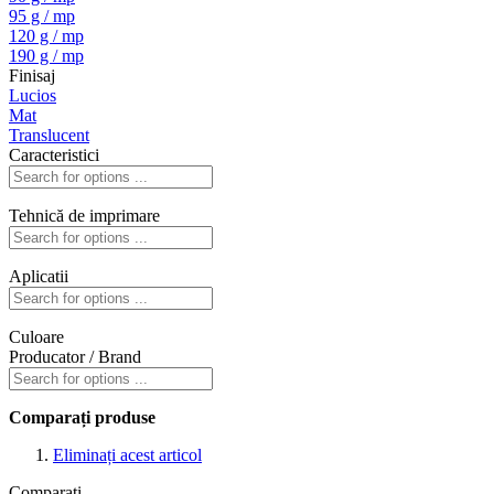
95 g / mp
120 g / mp
190 g / mp
Finisaj
Lucios
Mat
Translucent
Caracteristici
Tehnică de imprimare
Aplicatii
Culoare
Producator / Brand
Comparați produse
Eliminați acest articol
Comparați