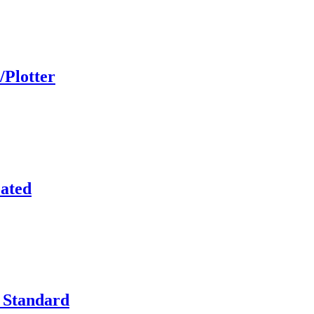
/Plotter
oated
 Standard