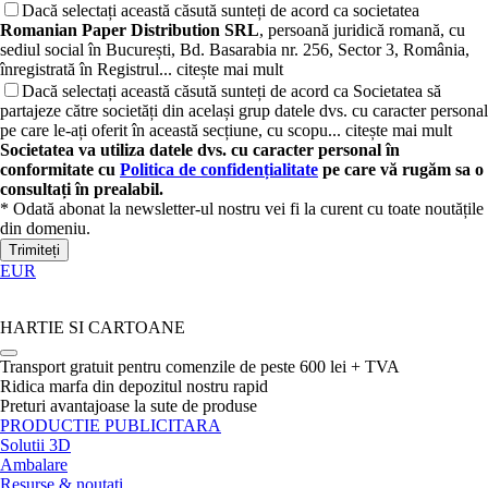
Dacă selectați această căsută sunteți de acord ca societatea
Romanian Paper Distribution SRL
, persoană juridică romană, cu
sediul social în București, Bd. Basarabia nr. 256, Sector 3, România,
înregistrată în Registrul...
citește mai mult
Dacă selectați această căsută sunteți de acord ca Societatea să
partajeze către societăți din același grup datele dvs. cu caracter personal
pe care le-ați oferit în această secțiune, cu scopu...
citește mai mult
Societatea va utiliza datele dvs. cu caracter personal în
conformitate cu
Politica de confidențialitate
pe care vă rugăm sa o
consultați în prealabil.
* Odată abonat la newsletter-ul nostru vei fi la curent cu toate noutățile
din domeniu.
Trimiteți
EUR
HARTIE SI CARTOANE
Transport gratuit pentru comenzile de peste 600 lei + TVA
Ridica marfa din depozitul nostru rapid
Preturi avantajoase la sute de produse
PRODUCTIE PUBLICITARA
Solutii 3D
Ambalare
Resurse & noutati