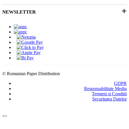
Soluții 3D
Ticket Service
Ambalare
NEWSLETTER
Despre noi
SEAP/SICAP
Abonare
Resurse & noutati
Modalitati de Livrare
© Romanian Paper Distribution
GDPR
Responsabilitate Mediu
Termeni si Conditii
Securitatea Datelor