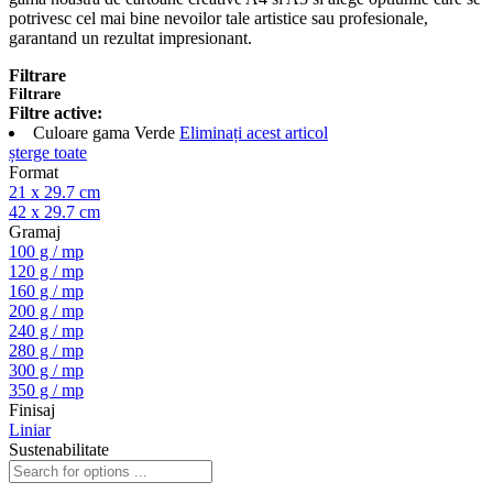
potrivesc cel mai bine nevoilor tale artistice sau profesionale,
garantand un rezultat impresionant.
Filtrare
Filtrare
Filtre active:
Culoare gama
Verde
Eliminați acest articol
șterge toate
Format
21 x 29.7 cm
42 x 29.7 cm
Gramaj
100 g / mp
120 g / mp
160 g / mp
200 g / mp
240 g / mp
280 g / mp
300 g / mp
350 g / mp
Finisaj
Liniar
Sustenabilitate