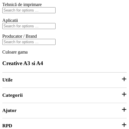
Tehnică de imprimare
Aplicatii
Producator / Brand
Culoare gama
Creative A3 si A4
Utile
Categorii
Parteneri
ANPC
Ajutor
Hârtie și Cartoane
Productie Publicitara
RPD
Contact