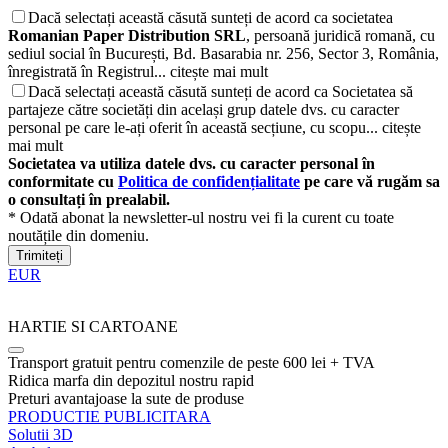
Dacă selectați această căsută sunteți de acord ca societatea
Romanian Paper Distribution SRL
, persoană juridică romană, cu
sediul social în București, Bd. Basarabia nr. 256, Sector 3, România,
înregistrată în Registrul...
citește mai mult
Dacă selectați această căsută sunteți de acord ca Societatea să
partajeze către societăți din același grup datele dvs. cu caracter
personal pe care le-ați oferit în această secțiune, cu scopu...
citește
mai mult
Societatea va utiliza datele dvs. cu caracter personal în
conformitate cu
Politica de confidențialitate
pe care vă rugăm sa
o consultați în prealabil.
* Odată abonat la newsletter-ul nostru vei fi la curent cu toate
noutățile din domeniu.
Trimiteți
EUR
HARTIE SI CARTOANE
Transport gratuit pentru comenzile de peste 600 lei + TVA
Ridica marfa din depozitul nostru rapid
Preturi avantajoase la sute de produse
PRODUCTIE PUBLICITARA
Solutii 3D