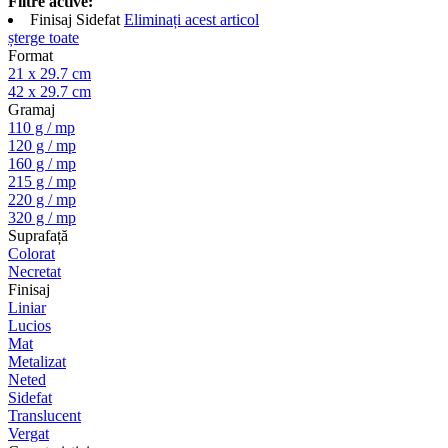
Filtre active:
Finisaj
Sidefat
Eliminați acest articol
șterge toate
Format
21 x 29.7 cm
42 x 29.7 cm
Gramaj
110 g / mp
120 g / mp
160 g / mp
215 g / mp
220 g / mp
320 g / mp
Suprafață
Colorat
Necretat
Finisaj
Liniar
Lucios
Mat
Metalizat
Neted
Sidefat
Translucent
Vergat