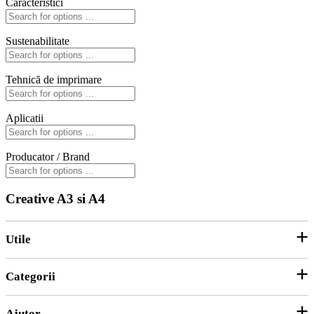
Caracteristici
Sustenabilitate
Tehnică de imprimare
Aplicatii
Producator / Brand
Creative A3 si A4
Utile
Categorii
Parteneri
ANPC
Ajutor