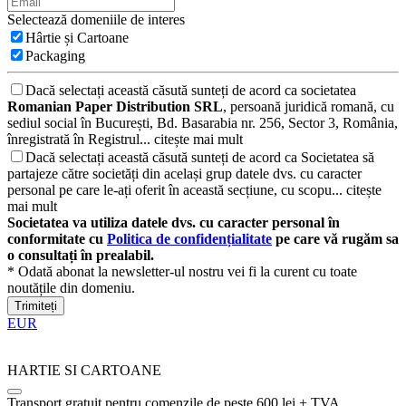
Selectează domeniile de interes
Hârtie și Cartoane
Packaging
Dacă selectați această căsută sunteți de acord ca societatea
Romanian Paper Distribution SRL
, persoană juridică romană, cu
sediul social în București, Bd. Basarabia nr. 256, Sector 3, România,
înregistrată în Registrul...
citește mai mult
Dacă selectați această căsută sunteți de acord ca Societatea să
partajeze către societăți din același grup datele dvs. cu caracter
personal pe care le-ați oferit în această secțiune, cu scopu...
citește
mai mult
Societatea va utiliza datele dvs. cu caracter personal în
conformitate cu
Politica de confidențialitate
pe care vă rugăm sa
o consultați în prealabil.
* Odată abonat la newsletter-ul nostru vei fi la curent cu toate
noutățile din domeniu.
Trimiteți
EUR
HARTIE SI CARTOANE
Transport gratuit pentru comenzile de peste 600 lei + TVA