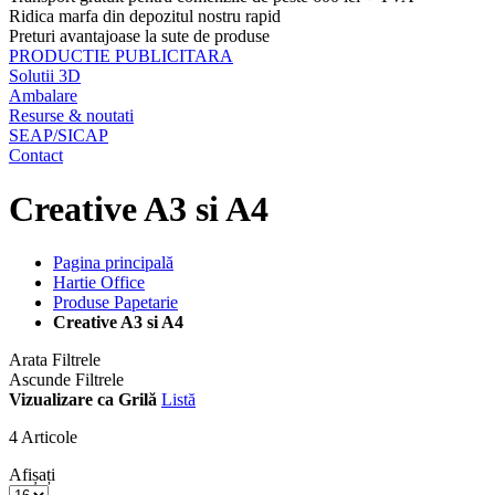
Ridica marfa din depozitul nostru rapid
Preturi avantajoase la sute de produse
PRODUCTIE PUBLICITARA
Solutii 3D
Ambalare
Resurse & noutati
SEAP/SICAP
Contact
Creative A3 si A4
Pagina principală
Hartie Office
Produse Papetarie
Creative A3 si A4
Arata Filtrele
Ascunde Filtrele
Vizualizare ca
Grilă
Listă
4
Articole
Afișați