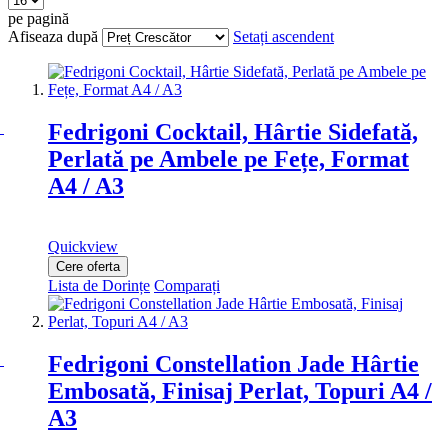
pe pagină
Afiseaza după
Setați ascendent
Fedrigoni Cocktail, Hârtie Sidefată,
Perlată pe Ambele pe Fețe, Format
A4 / A3
Quickview
Cere oferta
Lista de Dorințe
Comparați
Fedrigoni Constellation Jade Hârtie
Embosată, Finisaj Perlat, Topuri A4 /
A3