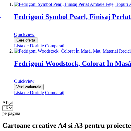
Fedrigoni Symbol Pearl, Finisaj Perla
Quickview
Cere oferta
Lista de Dorințe
Comparați
Fedrigoni Woodstock, Colorat În Masă
Quickview
Vezi variantele
Lista de Dorințe
Comparați
Afișați
pe pagină
Cartoane creative A4 si A3 pentru proiecte 