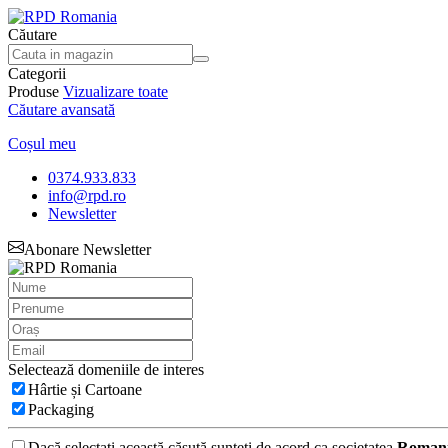
Căutare
Categorii
Produse
Vizualizare toate
Căutare avansată
Coșul meu
0374.933.833
info@rpd.ro
Newsletter
Abonare Newsletter
Selectează domeniile de interes
Hârtie și Cartoane
Packaging
Dacă selectați această căsută sunteți de acord ca societatea
Romani