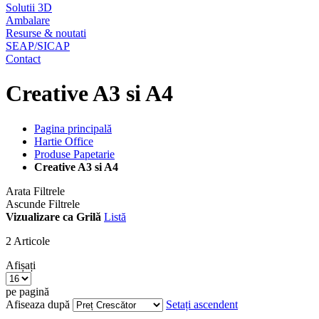
Solutii 3D
Ambalare
Resurse & noutati
SEAP/SICAP
Contact
Creative A3 si A4
Pagina principală
Hartie Office
Produse Papetarie
Creative A3 si A4
Arata Filtrele
Ascunde Filtrele
Vizualizare ca
Grilă
Listă
2
Articole
Afișați
pe pagină
Afiseaza după
Setați ascendent