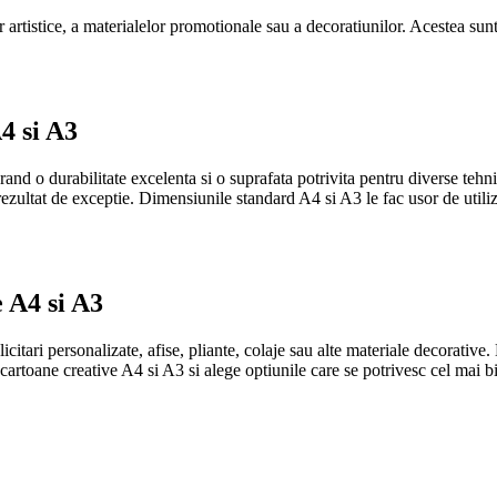
 artistice, a materialelor promotionale sau a decoratiunilor. Acestea sunt 
4 si A3
urand o durabilitate excelenta si o suprafata potrivita pentru diverse tehn
ezultat de exceptie. Dimensiunile standard A4 si A3 le fac usor de utilizat
e A4 si A3
icitari personalizate, afise, pliante, colaje sau alte materiale decorative
artoane creative A4 si A3 si alege optiunile care se potrivesc cel mai bin