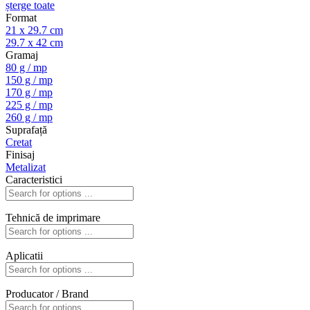
șterge toate
Format
21 x 29.7 cm
29.7 x 42 cm
Gramaj
80 g / mp
150 g / mp
170 g / mp
225 g / mp
260 g / mp
Suprafață
Cretat
Finisaj
Metalizat
Caracteristici
Tehnică de imprimare
Aplicatii
Producator / Brand