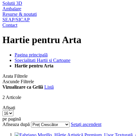
Solutii 3D
Ambalare
Resurse & noutati
SEAP/SICAP
Contact
Hartie pentru Arta
Pagina principală
Specialitati Hartii si Cartoane
Hartie pentru Arta
Arata Filtrele
Ascunde Filtrele
Vizualizare ca
Grilă
Listă
2
Articole
Afișați
pe pagină
Afiseaza după
Setați ascendent