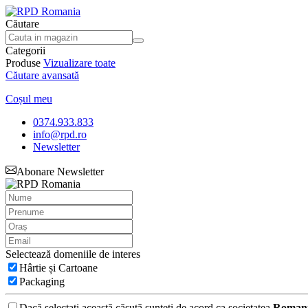
Căutare
Categorii
Produse
Vizualizare toate
Căutare avansată
Coșul meu
0374.933.833
info@rpd.ro
Newsletter
Abonare Newsletter
Selectează domeniile de interes
Hârtie și Cartoane
Packaging
Dacă selectați această căsută sunteți de acord ca societatea
Romani