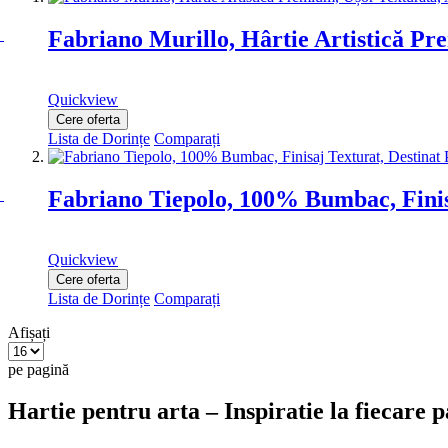
Fabriano Murillo, Hârtie Artistică Pr
Quickview
Cere oferta
Lista de Dorințe
Comparați
Fabriano Tiepolo, 100% Bumbac, Finisa
Quickview
Cere oferta
Lista de Dorințe
Comparați
Afișați
pe pagină
Hartie pentru arta – Inspiratie la fiecare 