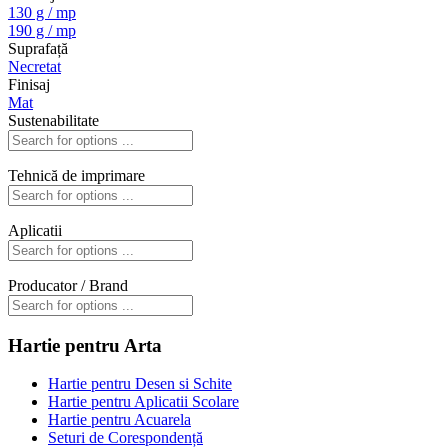
130 g / mp
190 g / mp
Suprafață
Necretat
Finisaj
Mat
Sustenabilitate
Tehnică de imprimare
Aplicatii
Producator / Brand
Hartie pentru Arta
Hartie pentru Desen si Schite
Hartie pentru Aplicatii Scolare
Hartie pentru Acuarela
Seturi de Corespondență