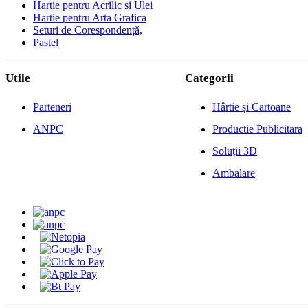
Hartie pentru Acrilic si Ulei
Hartie pentru Arta Grafica
Seturi de Corespondență,
Pastel
Utile
Categorii
Parteneri
Hârtie și Cartoane
ANPC
Productie Publicitara
Soluții 3D
Ambalare