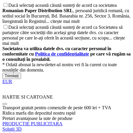
Dacă selectați această căsută sunteți de acord ca societatea
Romanian Paper Distribution SRL
, persoană juridică romană, cu
sediul social în București, Bd. Basarabia nr. 256, Sector 3, România,
înregistrată în Registrul...
citește mai mult
Dacă selectați această căsută sunteți de acord ca Societatea să
partajeze către societăți din același grup datele dvs. cu caracter
personal pe care le-ați oferit în această secțiune, cu scopu...
citește
mai mult
Societatea va utiliza datele dvs. cu caracter personal în
conformitate cu
Politica de confidențialitate
pe care vă rugăm sa
o consultați în prealabil.
* Odată abonat la newsletter-ul nostru vei fi la curent cu toate
noutățile din domeniu.
Trimiteți
EUR
HARTIE SI CARTOANE
Transport gratuit pentru comenzile de peste 600 lei + TVA
Ridica marfa din depozitul nostru rapid
Preturi avantajoase la sute de produse
PRODUCTIE PUBLICITARA
Solutii 3D