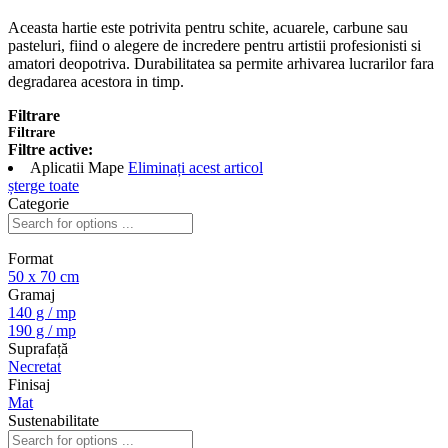
Aceasta hartie este potrivita pentru schite, acuarele, carbune sau
pasteluri, fiind o alegere de incredere pentru artistii profesionisti si
amatori deopotriva. Durabilitatea sa permite arhivarea lucrarilor fara
degradarea acestora in timp.
Filtrare
Filtrare
Filtre active:
Aplicatii
Mape
Eliminați acest articol
șterge toate
Categorie
Format
50 x 70 cm
Gramaj
140 g / mp
190 g / mp
Suprafață
Necretat
Finisaj
Mat
Sustenabilitate