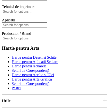
Tehnică de imprimare
Aplicatii
Producator / Brand
Hartie pentru Arta
Hartie pentru Desen si Schite
Hartie pentru Aplicatii Scolare
Hartie pentru Acuarela
Seturi de Corespondență
Hartie pentru Acrilic si Ulei
Hartie pentru Arta Grafica
Seturi de Corespondență,
Pastel
Utile