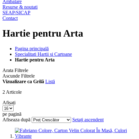
Ambalare
Resurse & noutati
SEAP/SICAP
Contact
Hartie pentru Arta
Pagina principală
Specialitati Hartii si Cartoane
Hartie pentru Arta
Arata Filtrele
Ascunde Filtrele
Vizualizare ca
Grilă
Listă
2
Articole
Afișați
pe pagină
Afiseaza după
Setați ascendent