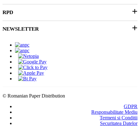
Productie Publicitara
RPD
Contact
Soluții 3D
Ticket Service
Ambalare
NEWSLETTER
Despre noi
SEAP/SICAP
Abonare
Resurse & noutati
Modalitati de Livrare
© Romanian Paper Distribution
GDPR
Responsabilitate Mediu
Termeni si Conditii
Securitatea Datelor