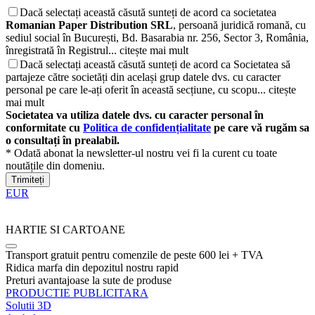
Dacă selectați această căsută sunteți de acord ca societatea
Romanian Paper Distribution SRL
, persoană juridică romană, cu
sediul social în București, Bd. Basarabia nr. 256, Sector 3, România,
înregistrată în Registrul...
citește mai mult
Dacă selectați această căsută sunteți de acord ca Societatea să
partajeze către societăți din același grup datele dvs. cu caracter
personal pe care le-ați oferit în această secțiune, cu scopu...
citește
mai mult
Societatea va utiliza datele dvs. cu caracter personal în
conformitate cu
Politica de confidențialitate
pe care vă rugăm sa
o consultați în prealabil.
* Odată abonat la newsletter-ul nostru vei fi la curent cu toate
noutățile din domeniu.
Trimiteți
EUR
HARTIE SI CARTOANE
Transport gratuit pentru comenzile de peste 600 lei + TVA
Ridica marfa din depozitul nostru rapid
Preturi avantajoase la sute de produse
PRODUCTIE PUBLICITARA
Solutii 3D