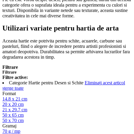
categorie ofera o suprafata ideala pentru a experimenta cu culori si
texturi. Disponibila in variante netede sau texturate, aceasta sustine
creativitatea in cele mai diverse forme.
Utilizari variate pentru hartia de arta
Aceasta hartie este potrivita pentru schite, acuarele, carbune sau
pasteluri, fiind o alegere de incredere pentru artistii profesionisti si
amatori deopotriva. Durabilitatea sa permite arhivarea lucrarilor fara
degradarea acestora in timp.
Filtrare
Filtrare
Filtre active:
Categorie
Hartie pentru Desen si Schite
Eliminați acest articol
șterge toate
Format
14.8 x 21 cm
20 x 20 cm
21 x 29.7 cm
50 x 65 cm
50 x 70 cm
Gramaj
70 g / mp