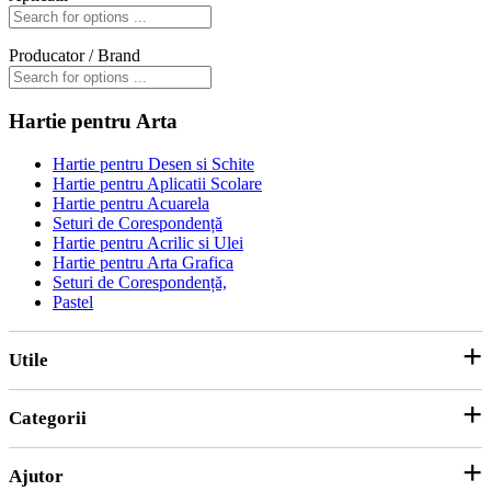
Producator / Brand
Hartie pentru Arta
Hartie pentru Desen si Schite
Hartie pentru Aplicatii Scolare
Hartie pentru Acuarela
Seturi de Corespondență
Hartie pentru Acrilic si Ulei
Hartie pentru Arta Grafica
Seturi de Corespondență,
Pastel
Utile
Categorii
Parteneri
ANPC
Ajutor
Hârtie și Cartoane