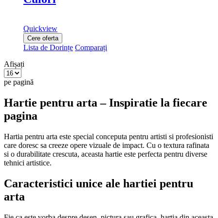
Quickview
Cere oferta
Lista de Dorințe
Comparați
Afișați
pe pagină
Hartie pentru arta – Inspiratie la fiecare
pagina
Hartia pentru arta este special conceputa pentru artisti si profesionisti
care doresc sa creeze opere vizuale de impact. Cu o textura rafinata
si o durabilitate crescuta, aceasta hartie este perfecta pentru diverse
tehnici artistice.
Caracteristici unice ale hartiei pentru
arta
Fie ca este vorba despre desen, pictura sau grafica, hartia din aceasta