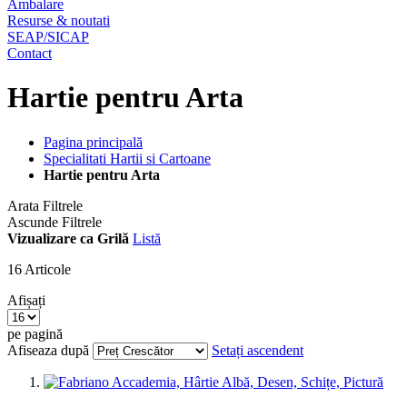
Ambalare
Resurse & noutati
SEAP/SICAP
Contact
Hartie pentru Arta
Pagina principală
Specialitati Hartii si Cartoane
Hartie pentru Arta
Arata Filtrele
Ascunde Filtrele
Vizualizare ca
Grilă
Listă
16
Articole
Afișați
pe pagină
Afiseaza după
Setați ascendent