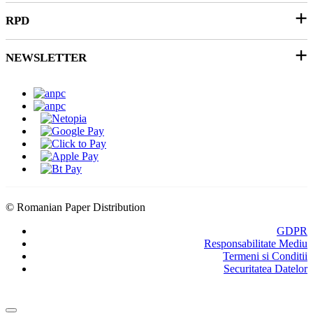
Productie Publicitara
RPD
Contact
Soluții 3D
Ticket Service
Ambalare
NEWSLETTER
Despre noi
SEAP/SICAP
Abonare
Resurse & noutati
Modalitati de Livrare
© Romanian Paper Distribution
GDPR
Responsabilitate Mediu
Termeni si Conditii
Securitatea Datelor