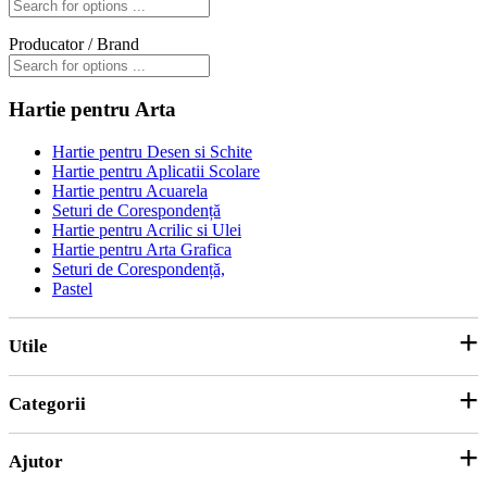
Producator / Brand
Hartie pentru Arta
Hartie pentru Desen si Schite
Hartie pentru Aplicatii Scolare
Hartie pentru Acuarela
Seturi de Corespondență
Hartie pentru Acrilic si Ulei
Hartie pentru Arta Grafica
Seturi de Corespondență,
Pastel
Utile
Categorii
Parteneri
ANPC
Ajutor
Hârtie și Cartoane