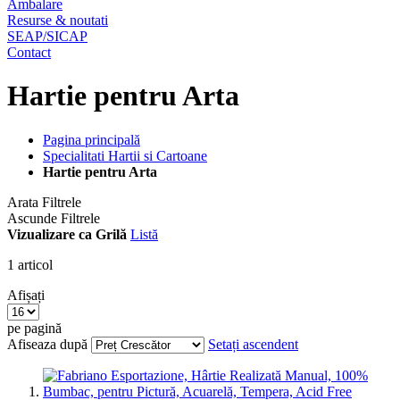
Ambalare
Resurse & noutati
SEAP/SICAP
Contact
Hartie pentru Arta
Pagina principală
Specialitati Hartii si Cartoane
Hartie pentru Arta
Arata Filtrele
Ascunde Filtrele
Vizualizare ca
Grilă
Listă
1
articol
Afișați
pe pagină
Afiseaza după
Setați ascendent