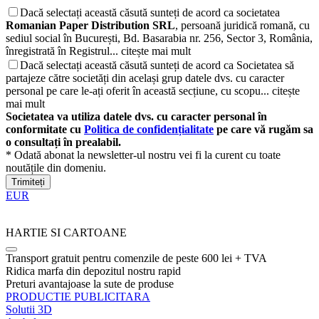
Dacă selectați această căsută sunteți de acord ca societatea
Romanian Paper Distribution SRL
, persoană juridică romană, cu
sediul social în București, Bd. Basarabia nr. 256, Sector 3, România,
înregistrată în Registrul...
citește mai mult
Dacă selectați această căsută sunteți de acord ca Societatea să
partajeze către societăți din același grup datele dvs. cu caracter
personal pe care le-ați oferit în această secțiune, cu scopu...
citește
mai mult
Societatea va utiliza datele dvs. cu caracter personal în
conformitate cu
Politica de confidențialitate
pe care vă rugăm sa
o consultați în prealabil.
* Odată abonat la newsletter-ul nostru vei fi la curent cu toate
noutățile din domeniu.
Trimiteți
EUR
HARTIE SI CARTOANE
Transport gratuit pentru comenzile de peste 600 lei + TVA
Ridica marfa din depozitul nostru rapid
Preturi avantajoase la sute de produse
PRODUCTIE PUBLICITARA
Solutii 3D