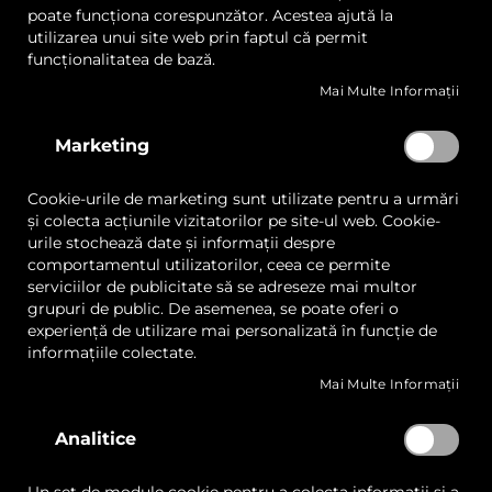
poate funcționa corespunzător. Acestea ajută la
Fabriano Murillo, Hârtie
utilizarea unui site web prin faptul că permit
Artistică Premium, Ușor
funcționalitatea de bază.
Texturată, Acid Free - Nu
Mai Multe Informații
Se Degradează Ușor,
Varietate de Culori
Marketing
Cookie-urile de marketing sunt utilizate pentru a urmări
Cere oferta
și colecta acțiunile vizitatorilor pe site-ul web. Cookie-
urile stochează date și informații despre
comportamentul utilizatorilor, ceea ce permite
serviciilor de publicitate să se adreseze mai multor
grupuri de public. De asemenea, se poate oferi o
experiență de utilizare mai personalizată în funcție de
informațiile colectate.
Mai Multe Informații
Hartie pentru arta – Inspiratie la fiecare pagina
Quickview
Hartia pentru arta este special conceputa pentru artisti si
Analitice
profesionisti care doresc sa creeze opere vizuale de impact.
Cu o textura rafinata si o durabilitate crescuta, aceasta