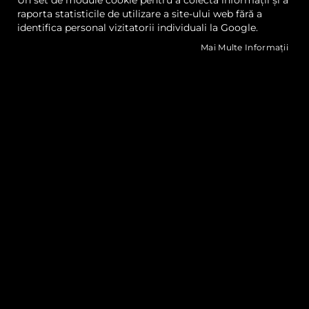
Un set de module cookie pentru a colecta informații și a
hartie este perfecta pentru diverse tehnici artistice.
raporta statisticile de utilizare a site-ului web fără a
identifica personal vizitatorii individuali la Google.
Caracteristici unice ale hartiei pentru arta
Mai Multe Informații
Fie ca este vorba despre desen, pictura sau grafica, hartia
din aceasta categorie ofera o suprafata ideala pentru a
experimenta cu culori si texturi. Disponibila in variante
netede sau texturate, aceasta sustine creativitatea in cele
mai diverse forme.
Utilizari variate pentru hartia de arta
Aceasta hartie este potrivita pentru schite, acuarele,
carbune sau pasteluri, fiind o alegere de incredere pentru
artistii profesionisti si amatori deopotriva. Durabilitatea sa
permite arhivarea lucrarilor fara degradarea acestora in
timp.
FILTRE ACTIVE: