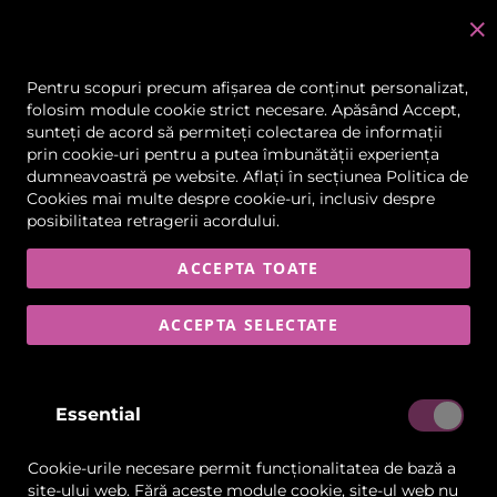
C
în
Pentru scopuri precum afișarea de conținut personalizat,
folosim module cookie strict necesare. Apăsând Accept,
Hartie pentru Arta
sunteți de acord să permiteți colectarea de informații
prin cookie-uri pentru a putea îmbunătății experiența
dumneavoastră pe website. Aflați în secțiunea
Politica de
FILTRARE
1
ARTICOL
Cookies
mai multe despre cookie-uri, inclusiv despre
posibilitatea retragerii acordului.
ACCEPTA TOATE
Lista
Comparați
de
ACCEPTA SELECTATE
Dorințe
Essential
Cookie-urile necesare permit funcționalitatea de bază a
site-ului web. Fără aceste module cookie, site-ul web nu