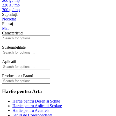
200 g / mp
220 g / mp
300 g / mp
Suprafață
Necretat
Finisaj
Mat
Caracteristici
Sustenabilitate
Aplicatii
Producator / Brand
Hartie pentru Arta
Hartie pentru Desen si Schite
Hartie pentru Aplicatii Scolare
Hartie pentru Acuarela
Seturi de Corespondență