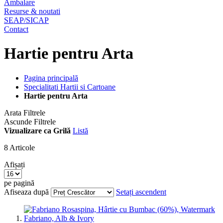
Ambalare
Resurse & noutati
SEAP/SICAP
Contact
Hartie pentru Arta
Pagina principală
Specialitati Hartii si Cartoane
Hartie pentru Arta
Arata Filtrele
Ascunde Filtrele
Vizualizare ca
Grilă
Listă
8
Articole
Afișați
pe pagină
Afiseaza după
Setați ascendent