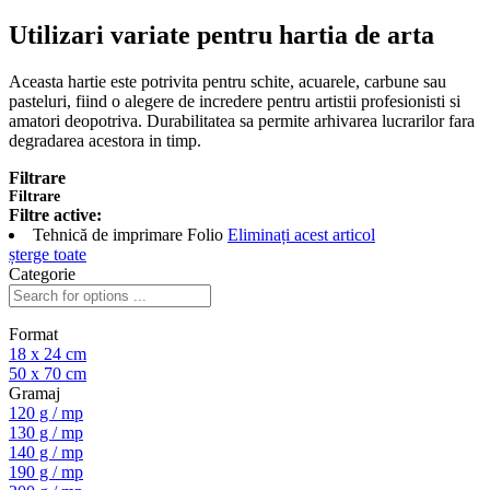
Utilizari variate pentru hartia de arta
Aceasta hartie este potrivita pentru schite, acuarele, carbune sau
pasteluri, fiind o alegere de incredere pentru artistii profesionisti si
amatori deopotriva. Durabilitatea sa permite arhivarea lucrarilor fara
degradarea acestora in timp.
Filtrare
Filtrare
Filtre active:
Tehnică de imprimare
Folio
Eliminați acest articol
șterge toate
Categorie
Format
18 x 24 cm
50 x 70 cm
Gramaj
120 g / mp
130 g / mp
140 g / mp
190 g / mp