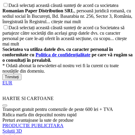
Dacă selectați această căsută sunteți de acord ca societatea
Romanian Paper Distribution SRL
, persoană juridică romană, cu
sediul social în București, Bd. Basarabia nr. 256, Sector 3, România,
înregistrată în Registrul...
citește mai mult
Dacă selectați această căsută sunteți de acord ca Societatea să
partajeze către societăți din același grup datele dvs. cu caracter
personal pe care le-ați oferit în această secțiune, cu scopu...
citește
mai mult
Societatea va utiliza datele dvs. cu caracter personal în
conformitate cu
Politica de confidențialitate
pe care vă rugăm sa
o consultați în prealabil.
* Odată abonat la newsletter-ul nostru vei fi la curent cu toate
noutățile din domeniu.
Trimiteți
EUR
HARTIE SI CARTOANE
Transport gratuit pentru comenzile de peste 600 lei + TVA
Ridica marfa din depozitul nostru rapid
Preturi avantajoase la sute de produse
PRODUCTIE PUBLICITARA
Solutii 3D