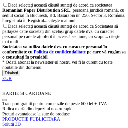
Dacă selectați această căsută sunteți de acord ca societatea
Romanian Paper Distribution SRL
, persoană juridică romană, cu
sediul social în București, Bd. Basarabia nr. 256, Sector 3, România,
înregistrată în Registrul...
citește mai mult
Dacă selectați această căsută sunteți de acord ca Societatea să
partajeze către societăți din același grup datele dvs. cu caracter
personal pe care le-ați oferit în această secțiune, cu scopu...
citește
mai mult
Societatea va utiliza datele dvs. cu caracter personal în
conformitate cu
Politica de confidențialitate
pe care vă rugăm sa
o consultați în prealabil.
* Odată abonat la newsletter-ul nostru vei fi la curent cu toate
noutățile din domeniu.
Trimiteți
EUR
HARTIE SI CARTOANE
Transport gratuit pentru comenzile de peste 600 lei + TVA
Ridica marfa din depozitul nostru rapid
Preturi avantajoase la sute de produse
PRODUCTIE PUBLICITARA
Solutii 3D