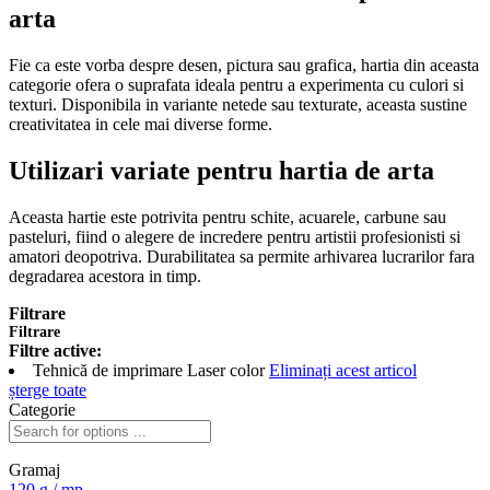
arta
Fie ca este vorba despre desen, pictura sau grafica, hartia din aceasta
categorie ofera o suprafata ideala pentru a experimenta cu culori si
texturi. Disponibila in variante netede sau texturate, aceasta sustine
creativitatea in cele mai diverse forme.
Utilizari variate pentru hartia de arta
Aceasta hartie este potrivita pentru schite, acuarele, carbune sau
pasteluri, fiind o alegere de incredere pentru artistii profesionisti si
amatori deopotriva. Durabilitatea sa permite arhivarea lucrarilor fara
degradarea acestora in timp.
Filtrare
Filtrare
Filtre active:
Tehnică de imprimare
Laser color
Eliminați acest articol
șterge toate
Categorie
Gramaj
120 g / mp