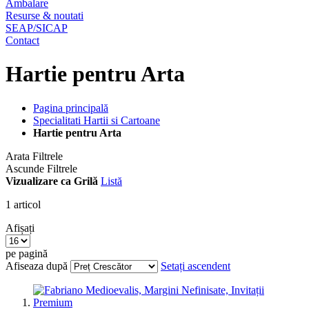
Ambalare
Resurse & noutati
SEAP/SICAP
Contact
Hartie pentru Arta
Pagina principală
Specialitati Hartii si Cartoane
Hartie pentru Arta
Arata Filtrele
Ascunde Filtrele
Vizualizare ca
Grilă
Listă
1
articol
Afișați
pe pagină
Afiseaza după
Setați ascendent