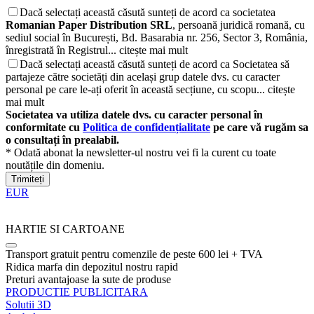
Dacă selectați această căsută sunteți de acord ca societatea
Romanian Paper Distribution SRL
, persoană juridică romană, cu
sediul social în București, Bd. Basarabia nr. 256, Sector 3, România,
înregistrată în Registrul...
citește mai mult
Dacă selectați această căsută sunteți de acord ca Societatea să
partajeze către societăți din același grup datele dvs. cu caracter
personal pe care le-ați oferit în această secțiune, cu scopu...
citește
mai mult
Societatea va utiliza datele dvs. cu caracter personal în
conformitate cu
Politica de confidențialitate
pe care vă rugăm sa
o consultați în prealabil.
* Odată abonat la newsletter-ul nostru vei fi la curent cu toate
noutățile din domeniu.
Trimiteți
EUR
HARTIE SI CARTOANE
Transport gratuit pentru comenzile de peste 600 lei + TVA
Ridica marfa din depozitul nostru rapid
Preturi avantajoase la sute de produse
PRODUCTIE PUBLICITARA
Solutii 3D