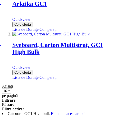
Arktika GC1
Quickview
Cere oferta
Lista de Dorințe
Comparați
Sveboard, Carton Multistrat, GC1
High Bulk
Quickview
Cere oferta
Lista de Dorințe
Comparați
Afișați
pe pagină
Filtrare
Filtrare
Filtre active:
Categorie
GC1 High bulk
Eliminați acest articol