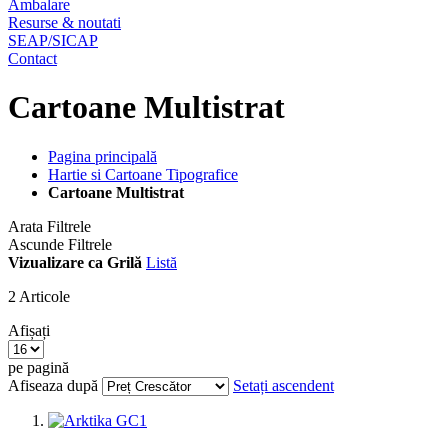
Ambalare
Resurse & noutati
SEAP/SICAP
Contact
Cartoane Multistrat
Pagina principală
Hartie si Cartoane Tipografice
Cartoane Multistrat
Arata Filtrele
Ascunde Filtrele
Vizualizare ca
Grilă
Listă
2
Articole
Afișați
pe pagină
Afiseaza după
Setați ascendent