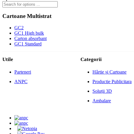
Cartoane Multistrat
GC2
GC1 High bulk
Carton absorbant
GC1 Standard
Utile
Categorii
Parteneri
Hârtie și Cartoane
ANPC
Productie Publicitara
Soluții 3D
Ambalare