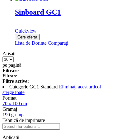
Sinboard GC1
Quickview
Cere oferta
Lista de Dorințe
Comparați
Afișați
pe pagină
Filtrare
Filtrare
Filtre active:
Categorie
GC1 Standard
Eliminați acest articol
șterge toate
Format
70 x 100 cm
Gramaj
190 g / mp
Tehnică de imprimare
Aplicatii