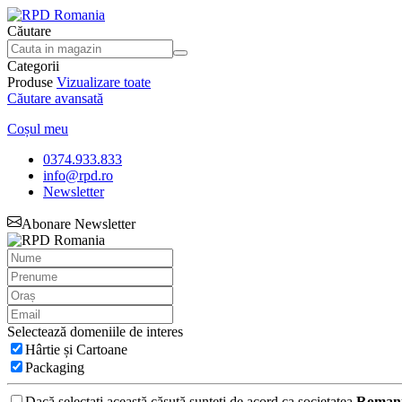
Căutare
Categorii
Produse
Vizualizare toate
Căutare avansată
Coșul meu
0374.933.833
info@rpd.ro
Newsletter
Abonare Newsletter
Selectează domeniile de interes
Hârtie și Cartoane
Packaging
Dacă selectați această căsută sunteți de acord ca societatea
Romani