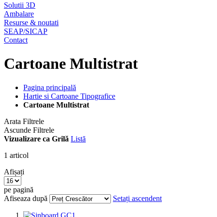
Solutii 3D
Ambalare
Resurse & noutati
SEAP/SICAP
Contact
Cartoane Multistrat
Pagina principală
Hartie si Cartoane Tipografice
Cartoane Multistrat
Arata Filtrele
Ascunde Filtrele
Vizualizare ca
Grilă
Listă
1
articol
Afișați
pe pagină
Afiseaza după
Setați ascendent