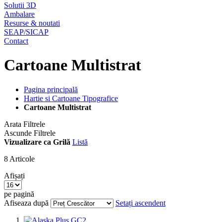
Solutii 3D
Ambalare
Resurse & noutati
SEAP/SICAP
Contact
Cartoane Multistrat
Pagina principală
Hartie si Cartoane Tipografice
Cartoane Multistrat
Arata Filtrele
Ascunde Filtrele
Vizualizare ca
Grilă
Listă
8
Articole
Afișați
pe pagină
Afiseaza după
Setați ascendent