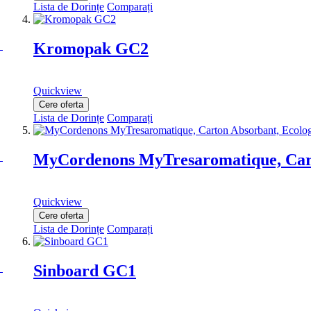
Lista de Dorințe
Comparați
Kromopak GC2
Quickview
Cere oferta
Lista de Dorințe
Comparați
MyCordenons MyTresaromatique, Cart
Quickview
Cere oferta
Lista de Dorințe
Comparați
Sinboard GC1