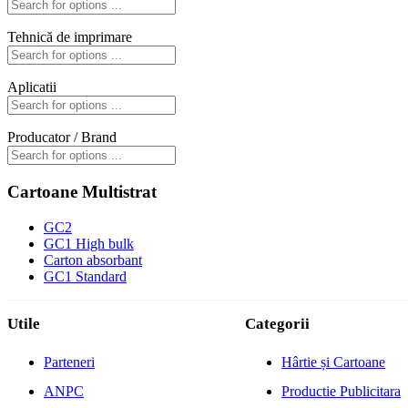
Tehnică de imprimare
Aplicatii
Producator / Brand
Cartoane Multistrat
GC2
GC1 High bulk
Carton absorbant
GC1 Standard
Utile
Categorii
Parteneri
Hârtie și Cartoane
ANPC
Productie Publicitara