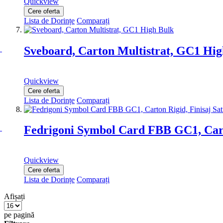
Quickview
Cere oferta
Lista de Dorințe
Comparați
Sveboard, Carton Multistrat, GC1 Hig
Quickview
Cere oferta
Lista de Dorințe
Comparați
Fedrigoni Symbol Card FBB GC1, Carto
Quickview
Cere oferta
Lista de Dorințe
Comparați
Afișați
pe pagină