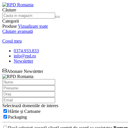
Căutare
Categorii
Produse
Vizualizare toate
Căutare avansată
Coșul meu
0374.933.833
info@rpd.ro
Newsletter
Abonare Newsletter
Selectează domeniile de interes
Hârtie și Cartoane
Packaging
Dacă selectați această căsută sunteți de acord ca societatea
Romani