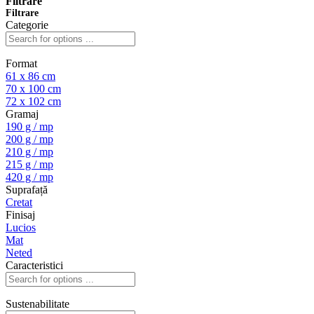
Filtrare
Filtrare
Categorie
Format
61 x 86 cm
70 x 100 cm
72 x 102 cm
Gramaj
190 g / mp
200 g / mp
210 g / mp
215 g / mp
420 g / mp
Suprafață
Cretat
Finisaj
Lucios
Mat
Neted
Caracteristici
Sustenabilitate