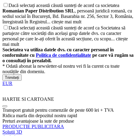
Dacă selectați această căsută sunteți de acord ca societatea
Romanian Paper Distribution SRL
, persoană juridică romană, cu
sediul social în București, Bd. Basarabia nr. 256, Sector 3, România,
înregistrată în Registrul...
citește mai mult
Dacă selectați această căsută sunteți de acord ca Societatea să
partajeze către societăți din același grup datele dvs. cu caracter
personal pe care le-ați oferit în această secțiune, cu scopu...
citește
mai mult
Societatea va utiliza datele dvs. cu caracter personal în
conformitate cu
Politica de confidențialitate
pe care vă rugăm sa
o consultați în prealabil.
* Odată abonat la newsletter-ul nostru vei fi la curent cu toate
noutățile din domeniu.
Trimiteți
EUR
HARTIE SI CARTOANE
Transport gratuit pentru comenzile de peste 600 lei + TVA
Ridica marfa din depozitul nostru rapid
Preturi avantajoase la sute de produse
PRODUCTIE PUBLICITARA
Solutii 3D