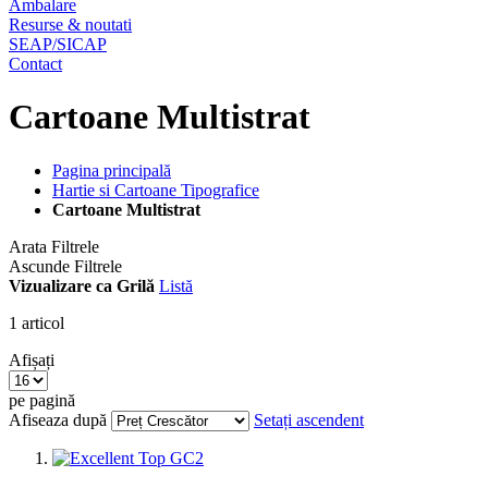
Ambalare
Resurse & noutati
SEAP/SICAP
Contact
Cartoane Multistrat
Pagina principală
Hartie si Cartoane Tipografice
Cartoane Multistrat
Arata Filtrele
Ascunde Filtrele
Vizualizare ca
Grilă
Listă
1
articol
Afișați
pe pagină
Afiseaza după
Setați ascendent