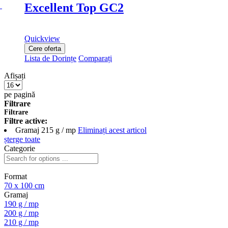
Excellent Top GC2
Quickview
Cere oferta
Lista de Dorințe
Comparați
Afișați
pe pagină
Filtrare
Filtrare
Filtre active:
Gramaj
215 g / mp
Eliminați acest articol
șterge toate
Categorie
Format
70 x 100 cm
Gramaj
190 g / mp
200 g / mp
210 g / mp