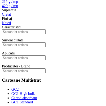
215 g / mp
420 g / mp
Suprafață
Cretat
Finisaj
Neted
Caracteristici
Sustenabilitate
Aplicatii
Producator / Brand
Cartoane Multistrat
GC2
GC1 High bulk
Carton absorbant
GC1 Standard