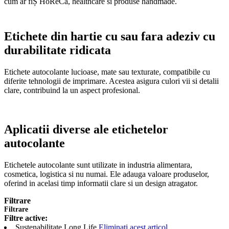
cum ar fiȘ HoReCa, healthcare si produse handmade.
Etichete din hartie cu sau fara adeziv cu
durabilitate ridicata
Etichete autocolante lucioase, mate sau texturate, compatibile cu
diferite tehnologii de imprimare. Acestea asigura culori vii si detalii
clare, contribuind la un aspect profesional.
Aplicatii diverse ale etichetelor
autocolante
Etichetele autocolante sunt utilizate in industria alimentara,
cosmetica, logistica si nu numai. Ele adauga valoare produselor,
oferind in acelasi timp informatii clare si un design atragator.
Filtrare
Filtrare
Filtre active:
Sustenabilitate
Long Life
Eliminați acest articol