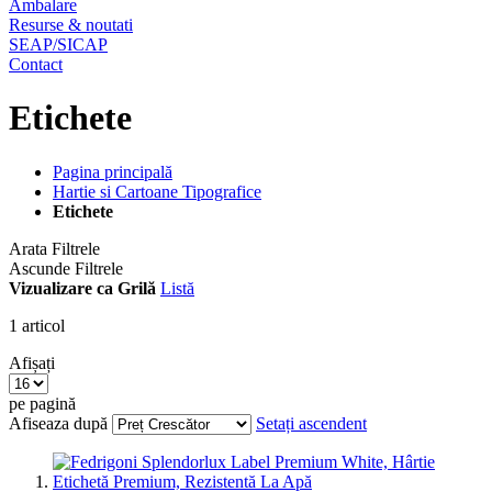
Ambalare
Resurse & noutati
SEAP/SICAP
Contact
Etichete
Pagina principală
Hartie si Cartoane Tipografice
Etichete
Arata Filtrele
Ascunde Filtrele
Vizualizare ca
Grilă
Listă
1
articol
Afișați
pe pagină
Afiseaza după
Setați ascendent