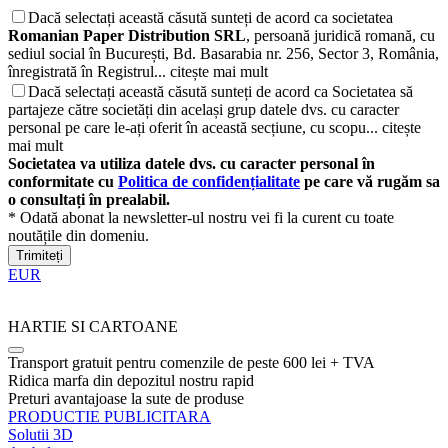
Dacă selectați această căsută sunteți de acord ca societatea
Romanian Paper Distribution SRL
, persoană juridică romană, cu
sediul social în București, Bd. Basarabia nr. 256, Sector 3, România,
înregistrată în Registrul...
citește mai mult
Dacă selectați această căsută sunteți de acord ca Societatea să
partajeze către societăți din același grup datele dvs. cu caracter
personal pe care le-ați oferit în această secțiune, cu scopu...
citește
mai mult
Societatea va utiliza datele dvs. cu caracter personal în
conformitate cu
Politica de confidențialitate
pe care vă rugăm sa
o consultați în prealabil.
* Odată abonat la newsletter-ul nostru vei fi la curent cu toate
noutățile din domeniu.
Trimiteți
EUR
HARTIE SI CARTOANE
Transport gratuit pentru comenzile de peste 600 lei + TVA
Ridica marfa din depozitul nostru rapid
Preturi avantajoase la sute de produse
PRODUCTIE PUBLICITARA
Solutii 3D