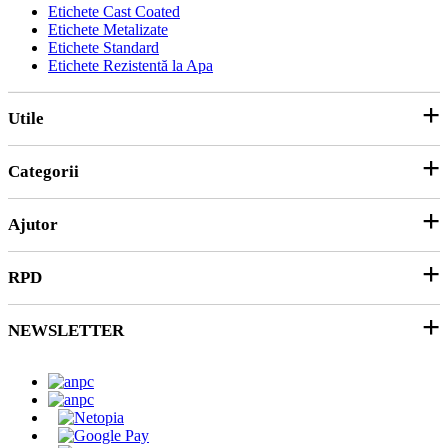
Etichete Cast Coated
Etichete Metalizate
Etichete Standard
Etichete Rezistentă la Apa
Utile
Categorii
Parteneri
ANPC
Ajutor
Hârtie și Cartoane
Productie Publicitara
RPD
Contact
Soluții 3D
Ticket Service
Ambalare
NEWSLETTER
Despre noi
SEAP/SICAP
Abonare
Resurse & noutati
Modalitati de Livrare