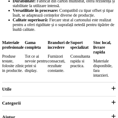
Durabilitate:
Fabricat din carton multistrat, oferă rezistență și
stabilitate la utilizare intensă.
Versatilitate în procesare:
Compatibil cu tipar offset și tipar
înalt, se adaptează cerințelor diverse de producție.
Calitate superioară:
Fiecare strat al cartonului este realizat
pentru a oferi rigiditate și o suprafață netedă pentru tipărire de
înaltă calitate.
Materiale
Gama
Branduri de
Suport
Stoc local,
profesionale
completa
incredere
specializat
livrare
rapida
Produse
Tot ce ai
Furnizori
Consultanta
testate,
nevoie pentru
consacrati,
rapida si
Materiale
folosite zilnic
print si
rezultate
practica.
disponibile,
in productie.
display.
constante.
fara
intarzieri.
Utile
Categorii
Parteneri
ANPC
Ajutor