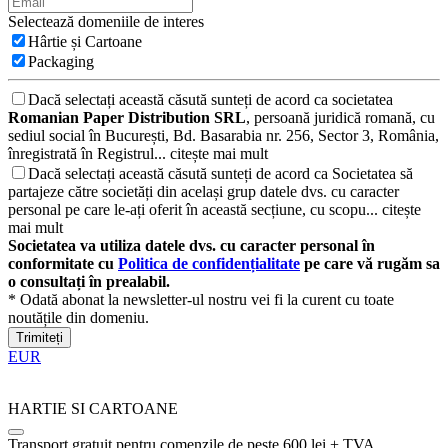
Selectează domeniile de interes
Hârtie și Cartoane
Packaging
Dacă selectați această căsută sunteți de acord ca societatea
Romanian Paper Distribution SRL
, persoană juridică romană, cu
sediul social în București, Bd. Basarabia nr. 256, Sector 3, România,
înregistrată în Registrul...
citește mai mult
Dacă selectați această căsută sunteți de acord ca Societatea să
partajeze către societăți din același grup datele dvs. cu caracter
personal pe care le-ați oferit în această secțiune, cu scopu...
citește
mai mult
Societatea va utiliza datele dvs. cu caracter personal în
conformitate cu
Politica de confidențialitate
pe care vă rugăm sa
o consultați în prealabil.
* Odată abonat la newsletter-ul nostru vei fi la curent cu toate
noutățile din domeniu.
Trimiteți
EUR
HARTIE SI CARTOANE
Transport gratuit pentru comenzile de peste 600 lei + TVA