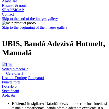
Ambalare
Resurse & noutati
SEAP/SICAP
Contact
Skip to the end of the images gallery
Skip to the beginning of the images gallery
UBIS, Bandă Adezivă Hotmelt,
Manuală
Scrieți o recenzie
Cere ofertă
Lista de Dorințe
Comparați
Puncte forte
Descriere
Specificatii
Aplicatii
Eficiență în sigilare:
Datorită adezivului de cauciuc sintetic și
rășină hidrocarbonată, banda oferă o aderență excelentă și o