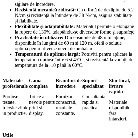
sigilare de încredere.
Rezistență mecanică ridicată:
Cu o forță de dezlipire de 5.2
N/cm și rezistență la întindere de 38 N/cm, asigură stabilitate
și fiabilitate.
Flexibilitate și adaptabilitate:
Materialul permite o elongație
la rupere de 130%, adaptându-se diverselor forme și suprafețe.
Practicitate în utilizare:
Dimensiunile de 48 mm lățime,
disponibile în lungimi de 60 m și 120 m, oferă o soluție
optimă pentru diverse nevoi de ambalare.
Temperatură de aplicare largă:
Potrivită pentru aplicare la
temperaturi cuprinse între 6 și 45°C, și rezistentă la variații de
temperatură de la -10 până la 60°C.
Materiale
Gama
Branduri de
Suport
Stoc local,
profesionale
completa
incredere
specializat
livrare
rapida
Produse
Tot ce ai
Furnizori
Consultanta
testate,
nevoie pentru
consacrati,
rapida si
Materiale
folosite zilnic
print si
rezultate
practica.
disponibile,
in productie.
display.
constante.
fara
intarzieri.
Utile