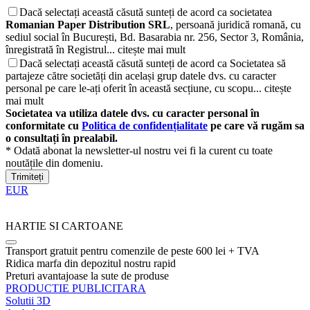
Dacă selectați această căsută sunteți de acord ca societatea
Romanian Paper Distribution SRL
, persoană juridică romană, cu
sediul social în București, Bd. Basarabia nr. 256, Sector 3, România,
înregistrată în Registrul...
citește mai mult
Dacă selectați această căsută sunteți de acord ca Societatea să
partajeze către societăți din același grup datele dvs. cu caracter
personal pe care le-ați oferit în această secțiune, cu scopu...
citește
mai mult
Societatea va utiliza datele dvs. cu caracter personal în
conformitate cu
Politica de confidențialitate
pe care vă rugăm sa
o consultați în prealabil.
* Odată abonat la newsletter-ul nostru vei fi la curent cu toate
noutățile din domeniu.
Trimiteți
EUR
HARTIE SI CARTOANE
Transport gratuit pentru comenzile de peste 600 lei + TVA
Ridica marfa din depozitul nostru rapid
Preturi avantajoase la sute de produse
PRODUCTIE PUBLICITARA
Solutii 3D