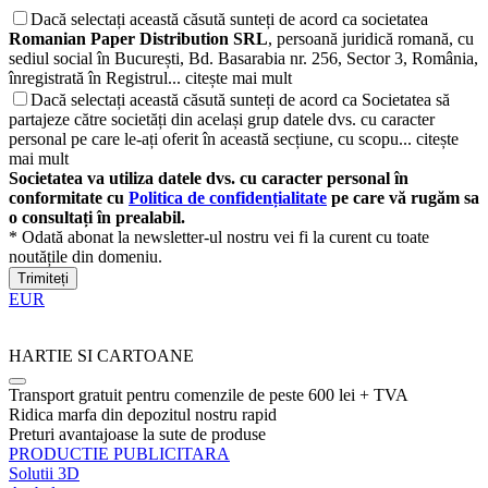
Dacă selectați această căsută sunteți de acord ca societatea
Romanian Paper Distribution SRL
, persoană juridică romană, cu
sediul social în București, Bd. Basarabia nr. 256, Sector 3, România,
înregistrată în Registrul...
citește mai mult
Dacă selectați această căsută sunteți de acord ca Societatea să
partajeze către societăți din același grup datele dvs. cu caracter
personal pe care le-ați oferit în această secțiune, cu scopu...
citește
mai mult
Societatea va utiliza datele dvs. cu caracter personal în
conformitate cu
Politica de confidențialitate
pe care vă rugăm sa
o consultați în prealabil.
* Odată abonat la newsletter-ul nostru vei fi la curent cu toate
noutățile din domeniu.
Trimiteți
EUR
HARTIE SI CARTOANE
Transport gratuit pentru comenzile de peste 600 lei + TVA
Ridica marfa din depozitul nostru rapid
Preturi avantajoase la sute de produse
PRODUCTIE PUBLICITARA
Solutii 3D