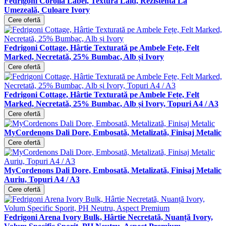
Fedrigoni Corolla Label, Textură Laid, Rezistentă La
Umezeală, Culoare Ivory
Cere ofertă
Fedrigoni Cottage, Hârtie Texturată pe Ambele Fețe, Felt
Marked, Necretată, 25% Bumbac, Alb și Ivory
Cere ofertă
Fedrigoni Cottage, Hârtie Texturată pe Ambele Fețe, Felt
Marked, Necretată, 25% Bumbac, Alb și Ivory, Topuri A4 / A3
Cere ofertă
MyCordenons Dali Dore, Embosată, Metalizată, Finisaj Metalic
Cere ofertă
MyCordenons Dali Dore, Embosată, Metalizată, Finisaj Metalic
Auriu, Topuri A4 / A3
Cere ofertă
Fedrigoni Arena Ivory Bulk, Hârtie Necretată, Nuanță Ivory,