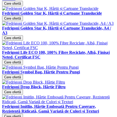
Cere ofertă
Fedrigoni Golden Star K, Hârtii și Cartoane Translucide
Cere ofertă
Fedrigoni Golden Star K, Hârtii și Cartoane Translucide, A4 /
A3
Cere ofertă
Fedrigoni Life ECO 100, 100% Fibre Reciclate, Albă, Finisaj
Neted, Certificat FSC
Cere ofertă
Fedrigoni Symbol Bag, Hârtie Pentru Pungi
Cere ofertă
Fedrigoni Drop Block, Hârtie Filtru
Cere ofertă
Fedrigoni Imitlin, Hârtie Embosată Pentru Cașerare,
Rezistență Ridicată, Gamă Variată de Culori și Texturi
Cere ofertă