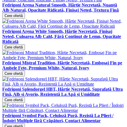
Fedrigoni Arena Natural Smooth, Hârtie Necretată, Nuanță
Alb Natural, Opacitate Ridicată, Finisaj Neted, Textura Fină
Cere ofertă
Fedrigoni Arena White Smooth, Hârtie Necretată, Finisaj
Neted, Culoarea Alb Cald, Fără Conținut de Lemn, Opacitate
Ridicată
Cere ofertă
Fedrigoni Mistral Tradition, Hârtie Necretată, Embosaj Fin pe
Ambele Fețe, Premium White, Natural, Ivory
Cere ofertă
Fedrigoni Splendorgel HBT, Hârtie Necretată, Suprafață Ultra
Fină, Alb și Avorio, Rezistentă La Apă și Umiditate
Cere ofertă
Fedrigoni Symbol Pack, Celuloză Pură, Rezistă La Plieri /
Îndoiri Multiple fără Crăpături, Contact Alimentar
Cere ofertă