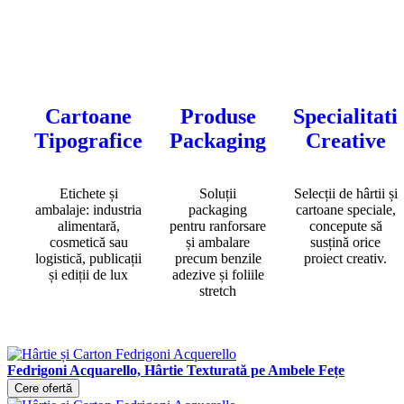
Cartoane
Produse
Specialitati
Tipografice
Packaging
Creative
Etichete și
Soluții
Selecții de hârtii și
ambalaje: industria
packaging
cartoane speciale,
alimentară,
pentru ranforsare
concepute să
cosmetică sau
și ambalare
susțină orice
logistică, publicații
precum benzile
proiect creativ.
și ediții de lux
adezive și foliile
stretch
Fedrigoni Acquarello, Hârtie Texturată pe Ambele Fețe
Cere ofertă