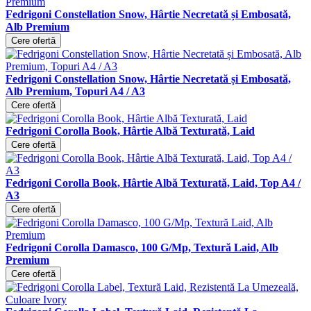
Fedrigoni Constellation Snow, Hârtie Necretată și Embosată,
Alb Premium
Cere ofertă
Fedrigoni Constellation Snow, Hârtie Necretată și Embosată,
Alb Premium, Topuri A4 / A3
Cere ofertă
Fedrigoni Corolla Book, Hârtie Albă Texturată, Laid
Cere ofertă
Fedrigoni Corolla Book, Hârtie Albă Texturată, Laid, Top A4 /
A3
Cere ofertă
Fedrigoni Corolla Damasco, 100 G/Mp, Textură Laid, Alb
Premium
Cere ofertă