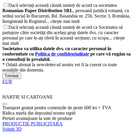
Dacă selectați această căsută sunteți de acord ca societatea
Romanian Paper Distribution SRL
, persoană juridică romană, cu
sediul social în București, Bd. Basarabia nr. 256, Sector 3, România,
înregistrată în Registrul...
citește mai mult
Dacă selectați această căsută sunteți de acord ca Societatea să
partajeze către societăți din același grup datele dvs. cu caracter
personal pe care le-ați oferit în această secțiune, cu scopu...
citește
mai mult
Societatea va utiliza datele dvs. cu caracter personal în
conformitate cu
Politica de confidențialitate
pe care vă rugăm sa
o consultați în prealabil.
* Odată abonat la newsletter-ul nostru vei fi la curent cu toate
noutățile din domeniu.
Trimiteți
EUR
HARTIE SI CARTOANE
Transport gratuit pentru comenzile de peste 600 lei + TVA
Ridica marfa din depozitul nostru rapid
Preturi avantajoase la sute de produse
PRODUCTIE PUBLICITARA
Solutii 3D