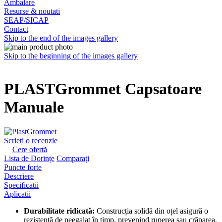
Ambalare
Resurse & noutati
SEAP/SICAP
Contact
Skip to the end of the images gallery
Skip to the beginning of the images gallery
PLASTGrommet Capsatoare
Manuale
Scrieți o recenzie
Cere ofertă
Lista de Dorințe
Comparați
Puncte forte
Descriere
Specificatii
Aplicatii
Durabilitate ridicată:
Construcția solidă din oțel asigură o
rezistență de neegalat în timp, prevenind ruperea sau crăparea.