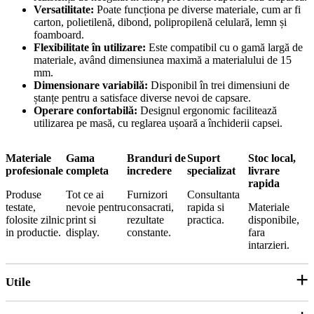
Versatilitate:
Poate funcționa pe diverse materiale, cum ar fi
carton, polietilenă, dibond, polipropilenă celulară, lemn și
foamboard.
Flexibilitate în utilizare:
Este compatibil cu o gamă largă de
materiale, având dimensiunea maximă a materialului de 15
mm.
Dimensionare variabilă:
Disponibil în trei dimensiuni de
ștanțe pentru a satisface diverse nevoi de capsare.
Operare confortabilă:
Designul ergonomic facilitează
utilizarea pe masă, cu reglarea ușoară a închiderii capsei.
Materiale
Gama
Branduri de
Suport
Stoc local,
profesionale
completa
incredere
specializat
livrare
rapida
Produse
Tot ce ai
Furnizori
Consultanta
testate,
nevoie pentru
consacrati,
rapida si
Materiale
folosite zilnic
print si
rezultate
practica.
disponibile,
in productie.
display.
constante.
fara
intarzieri.
Utile