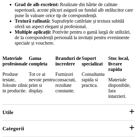
Grad de alb excelent:
Realizate din hârtie de calitate
superioară, aceste plicuri asigură un fundal alb strălucitor care
pune în valoare orice tip de corespondență.
Textură rafinată:
Suprafețele catifelate și textura subtilă
oferă un aspect elegant și profesional.
Multiple aplicații:
Potrivite pentru o gamă largă de utilizări,
de la corespondență personală la invitații pentru evenimente
speciale și vouchere.
Materiale
Gama
Branduri de
Suport
Stoc local,
profesionale
completa
incredere
specializat
livrare
rapida
Produse
Tot ce ai
Furnizori
Consultanta
testate,
nevoie pentru
consacrati,
rapida si
Materiale
folosite zilnic
print si
rezultate
practica.
disponibile,
in productie.
display.
constante.
fara
intarzieri.
Utile
Categorii
Parteneri