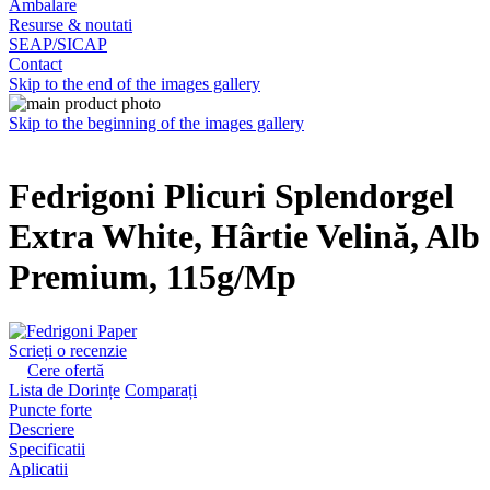
Ambalare
Resurse & noutati
SEAP/SICAP
Contact
Skip to the end of the images gallery
Skip to the beginning of the images gallery
Fedrigoni Plicuri Splendorgel
Extra White, Hârtie Velină, Alb
Premium, 115g/Mp
Scrieți o recenzie
Cere ofertă
Lista de Dorințe
Comparați
Puncte forte
Descriere
Specificatii
Aplicatii