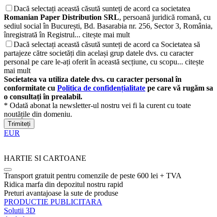
Dacă selectați această căsută sunteți de acord ca societatea
Romanian Paper Distribution SRL
, persoană juridică romană, cu
sediul social în București, Bd. Basarabia nr. 256, Sector 3, România,
înregistrată în Registrul...
citește mai mult
Dacă selectați această căsută sunteți de acord ca Societatea să
partajeze către societăți din același grup datele dvs. cu caracter
personal pe care le-ați oferit în această secțiune, cu scopu...
citește
mai mult
Societatea va utiliza datele dvs. cu caracter personal în
conformitate cu
Politica de confidențialitate
pe care vă rugăm sa
o consultați în prealabil.
* Odată abonat la newsletter-ul nostru vei fi la curent cu toate
noutățile din domeniu.
Trimiteți
EUR
HARTIE SI CARTOANE
Transport gratuit pentru comenzile de peste 600 lei + TVA
Ridica marfa din depozitul nostru rapid
Preturi avantajoase la sute de produse
PRODUCTIE PUBLICITARA
Solutii 3D