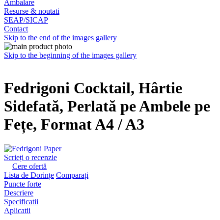
Ambalare
Resurse & noutati
SEAP/SICAP
Contact
Skip to the end of the images gallery
Skip to the beginning of the images gallery
Fedrigoni Cocktail, Hârtie
Sidefată, Perlată pe Ambele pe
Fețe, Format A4 / A3
Scrieți o recenzie
Cere ofertă
Lista de Dorințe
Comparați
Puncte forte
Descriere
Specificatii
Aplicatii