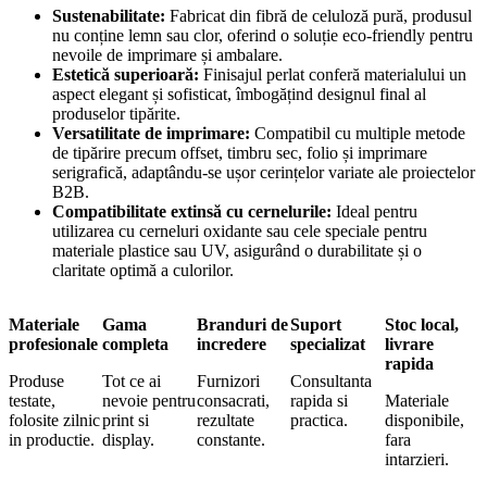
Sustenabilitate:
Fabricat din fibră de celuloză pură, produsul
nu conține lemn sau clor, oferind o soluție eco-friendly pentru
nevoile de imprimare și ambalare.
Estetică superioară:
Finisajul perlat conferă materialului un
aspect elegant și sofisticat, îmbogățind designul final al
produselor tipărite.
Versatilitate de imprimare:
Compatibil cu multiple metode
de tipărire precum offset, timbru sec, folio și imprimare
serigrafică, adaptându-se ușor cerințelor variate ale proiectelor
B2B.
Compatibilitate extinsă cu cernelurile:
Ideal pentru
utilizarea cu cerneluri oxidante sau cele speciale pentru
materiale plastice sau UV, asigurând o durabilitate și o
claritate optimă a culorilor.
Materiale
Gama
Branduri de
Suport
Stoc local,
profesionale
completa
incredere
specializat
livrare
rapida
Produse
Tot ce ai
Furnizori
Consultanta
testate,
nevoie pentru
consacrati,
rapida si
Materiale
folosite zilnic
print si
rezultate
practica.
disponibile,
in productie.
display.
constante.
fara
intarzieri.