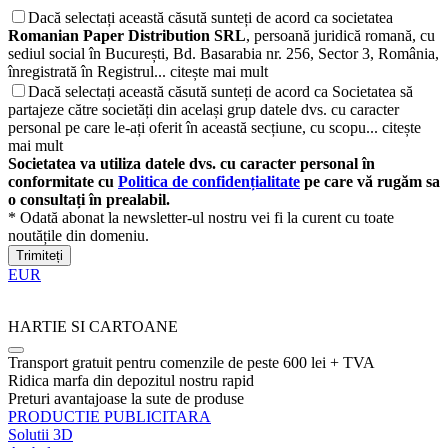
Dacă selectați această căsută sunteți de acord ca societatea
Romanian Paper Distribution SRL
, persoană juridică romană, cu
sediul social în București, Bd. Basarabia nr. 256, Sector 3, România,
înregistrată în Registrul...
citește mai mult
Dacă selectați această căsută sunteți de acord ca Societatea să
partajeze către societăți din același grup datele dvs. cu caracter
personal pe care le-ați oferit în această secțiune, cu scopu...
citește
mai mult
Societatea va utiliza datele dvs. cu caracter personal în
conformitate cu
Politica de confidențialitate
pe care vă rugăm sa
o consultați în prealabil.
* Odată abonat la newsletter-ul nostru vei fi la curent cu toate
noutățile din domeniu.
Trimiteți
EUR
HARTIE SI CARTOANE
Transport gratuit pentru comenzile de peste 600 lei + TVA
Ridica marfa din depozitul nostru rapid
Preturi avantajoase la sute de produse
PRODUCTIE PUBLICITARA
Solutii 3D