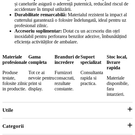
și canelurile asigură o aderență puternică, reducând riscul de
accidentare în timpul utilizării.
Durabilitate remarcabilă:
Materialul rezistent la impact al
cutterului garantează o folosire îndelungată, ideal pentru uz
profesional zilnic.
Accesoriu suplimentar:
Dotat cu un accesoriu din oțel
inoxidabil pentru perforarea benzilor adezive, îmbunătățind
eficiența activităților de ambalare.
Materiale
Gama
Branduri de
Suport
Stoc local,
profesionale
completa
incredere
specializat
livrare
rapida
Produse
Tot ce ai
Furnizori
Consultanta
testate,
nevoie pentru
consacrati,
rapida si
Materiale
folosite zilnic
print si
rezultate
practica.
disponibile,
in productie.
display.
constante.
fara
intarzieri.
Utile
Categorii
Parteneri