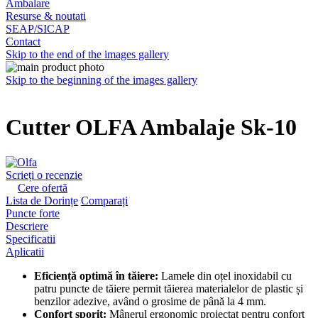
Ambalare
Resurse & noutati
SEAP/SICAP
Contact
Skip to the end of the images gallery
Skip to the beginning of the images gallery
Cutter OLFA Ambalaje Sk-10
Scrieți o recenzie
Cere ofertă
Lista de Dorințe
Comparați
Puncte forte
Descriere
Specificatii
Aplicatii
Eficiență optimă în tăiere:
Lamele din oțel inoxidabil cu
patru puncte de tăiere permit tăierea materialelor de plastic și
benzilor adezive, având o grosime de până la 4 mm.
Confort sporit:
Mânerul ergonomic proiectat pentru confort