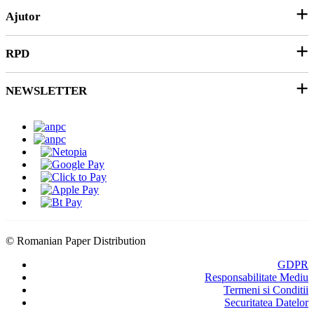
ANPC
Ajutor
Hârtie și Cartoane
Productie Publicitara
RPD
Contact
Soluții 3D
Ticket Service
Ambalare
NEWSLETTER
Despre noi
SEAP/SICAP
Abonare
Resurse & noutati
Modalitati de Livrare
© Romanian Paper Distribution
GDPR
Responsabilitate Mediu
Termeni si Conditii
Securitatea Datelor