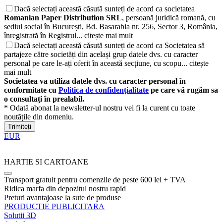
Dacă selectați această căsută sunteți de acord ca societatea
Romanian Paper Distribution SRL
, persoană juridică romană, cu
sediul social în București, Bd. Basarabia nr. 256, Sector 3, România,
înregistrată în Registrul...
citește mai mult
Dacă selectați această căsută sunteți de acord ca Societatea să
partajeze către societăți din același grup datele dvs. cu caracter
personal pe care le-ați oferit în această secțiune, cu scopu...
citește
mai mult
Societatea va utiliza datele dvs. cu caracter personal în
conformitate cu
Politica de confidențialitate
pe care vă rugăm sa
o consultați în prealabil.
* Odată abonat la newsletter-ul nostru vei fi la curent cu toate
noutățile din domeniu.
Trimiteți
EUR
HARTIE SI CARTOANE
Transport gratuit pentru comenzile de peste 600 lei + TVA
Ridica marfa din depozitul nostru rapid
Preturi avantajoase la sute de produse
PRODUCTIE PUBLICITARA
Solutii 3D