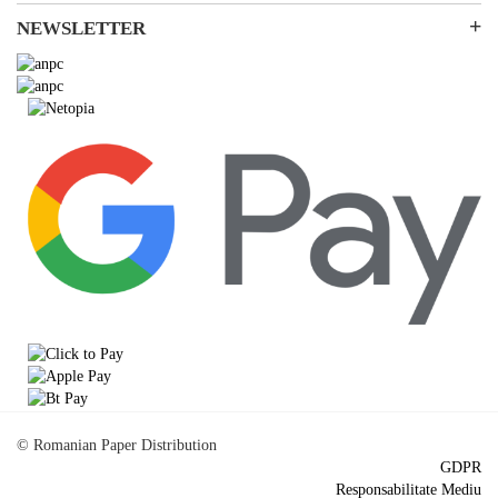
Ambalare
Despre noi
NEWSLETTER
SEAP/SICAP
Resurse & noutati
Abonare
Modalitati de Livrare
© Romanian Paper Distribution
GDPR
Responsabilitate Mediu