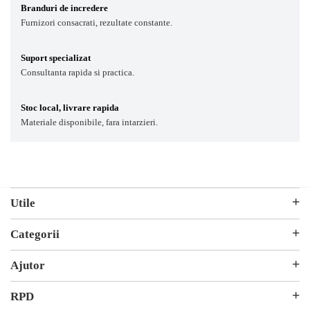
Branduri de incredere
Furnizori consacrati, rezultate constante.
Suport specializat
Consultanta rapida si practica.
Stoc local, livrare rapida
Materiale disponibile, fara intarzieri.
Utile
Parteneri
Categorii
ANPC
Hârtie și Cartoane
Ajutor
Productie Publicitara
Contact
RPD
Soluții 3D
Ticket Service