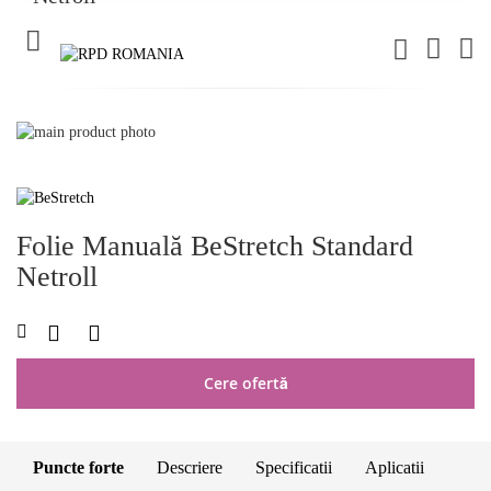
C
Skip
to
Skip
the
to
end
the
of
beginning
Folie Manuală BeStretch Standard
the
of
images
the
Netroll
gallery
images
gallery
LISTA
COMPARAȚI
DE
DORINȚE
Cere ofertă
Puncte forte
Descriere
Specificatii
Aplicatii