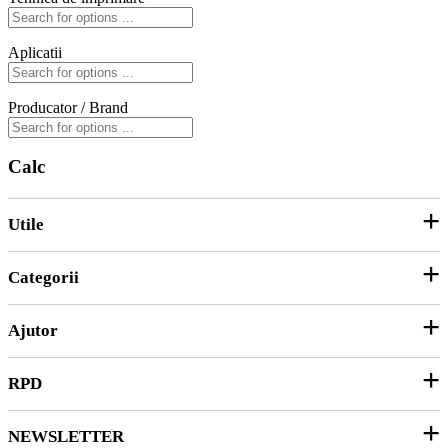
Aplicatii
Producator / Brand
Calc
Utile
Categorii
Parteneri
ANPC
Ajutor
Hârtie și Cartoane
Productie Publicitara
RPD
Contact
Soluții 3D
Ticket Service
Ambalare
NEWSLETTER
Despre noi