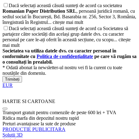
Dacă selectați această căsută sunteți de acord ca societatea
Romanian Paper Distribution SRL
, persoană juridică romană, cu
sediul social în București, Bd. Basarabia nr. 256, Sector 3, România,
înregistrată în Registrul...
citește mai mult
Dacă selectați această căsută sunteți de acord ca Societatea să
partajeze către societăți din același grup datele dvs. cu caracter
personal pe care le-ați oferit în această secțiune, cu scopu...
citește
mai mult
Societatea va utiliza datele dvs. cu caracter personal în
conformitate cu
Politica de confidențialitate
pe care vă rugăm sa
o consultați în prealabil.
* Odată abonat la newsletter-ul nostru vei fi la curent cu toate
noutățile din domeniu.
Trimiteți
EUR
HARTIE SI CARTOANE
Transport gratuit pentru comenzile de peste 600 lei + TVA
Ridica marfa din depozitul nostru rapid
Preturi avantajoase la sute de produse
PRODUCTIE PUBLICITARA
Solutii 3D