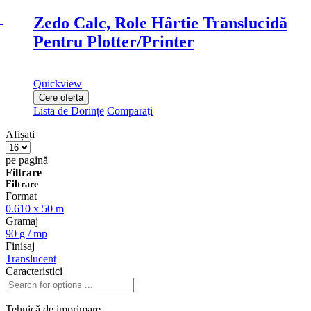
Zedo Calc, Role Hârtie Translucidă
Pentru Plotter/Printer
Quickview
Cere oferta
Lista de Dorințe
Comparați
Afișați
pe pagină
Filtrare
Filtrare
Format
0.610 x 50 m
Gramaj
90 g / mp
Finisaj
Translucent
Caracteristici
Tehnică de imprimare