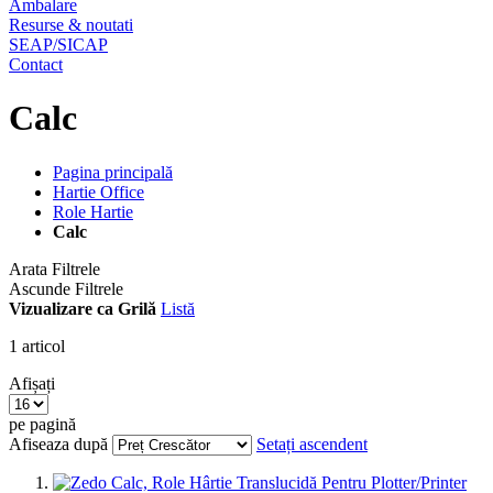
Ambalare
Resurse & noutati
SEAP/SICAP
Contact
Calc
Pagina principală
Hartie Office
Role Hartie
Calc
Arata Filtrele
Ascunde Filtrele
Vizualizare ca
Grilă
Listă
1
articol
Afișați
pe pagină
Afiseaza după
Setați ascendent