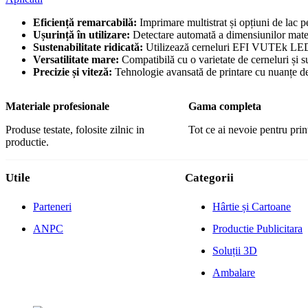
Eficiență remarcabilă:
Imprimare multistrat și opțiuni de lac pe
Ușurință în utilizare:
Detectare automată a dimensiunilor materi
Sustenabilitate ridicată:
Utilizează cerneluri EFI VUTEk LED f
Versatilitate mare:
Compatibilă cu o varietate de cerneluri și s
Precizie și viteză:
Tehnologie avansată de printare cu nuanțe de g
Materiale profesionale
Gama completa
Produse testate, folosite zilnic in
Tot ce ai nevoie pentru print
productie.
Utile
Categorii
Parteneri
Hârtie și Cartoane
ANPC
Productie Publicitara
Soluții 3D
Ambalare