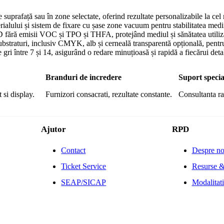
 suprafață sau în zone selectate, oferind rezultate personalizabile la cel 
alului și sistem de fixare cu șase zone vacuum pentru stabilitatea mediil
ără emisii VOC și TPO și THFA, protejând mediul și sănătatea utiliza
ubstraturi, inclusiv CMYK, alb și cerneală transparentă opțională, pentru
ri între 7 și 14, asigurând o redare minuțioasă și rapidă a fiecărui deta
Branduri de incredere
Suport specia
 si display.
Furnizori consacrati, rezultate constante.
Consultanta ra
Ajutor
RPD
Contact
Despre no
Ticket Service
Resurse &
SEAP/SICAP
Modalitati