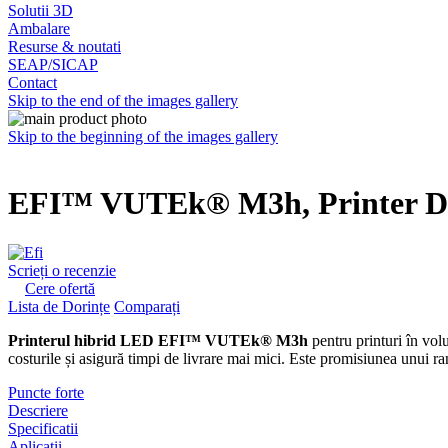
Solutii 3D
Ambalare
Resurse & noutati
SEAP/SICAP
Contact
Skip to the end of the images gallery
Skip to the beginning of the images gallery
EFI™ VUTEk® M3h, Printer Dig
Scrieți o recenzie
Cere ofertă
Lista de Dorințe
Comparați
Printerul hibrid LED EFI™ VUTEk® M3h
pentru printuri în vol
costurile și asigură timpi de livrare mai mici. Este promisiunea unui ra
Puncte forte
Descriere
Specificatii
Aplicatii