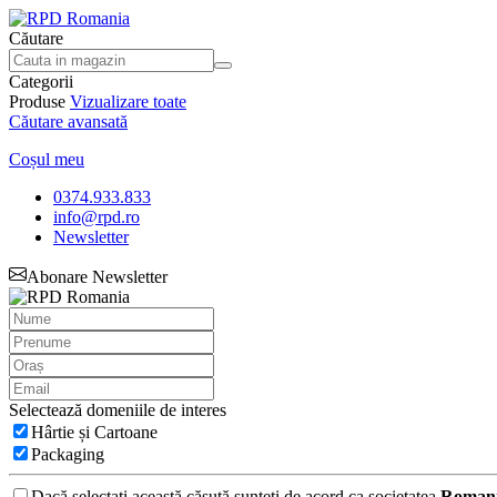
Căutare
Categorii
Produse
Vizualizare toate
Căutare avansată
Coșul meu
0374.933.833
info@rpd.ro
Newsletter
Abonare Newsletter
Selectează domeniile de interes
Hârtie și Cartoane
Packaging
Dacă selectați această căsută sunteți de acord ca societatea
Romani