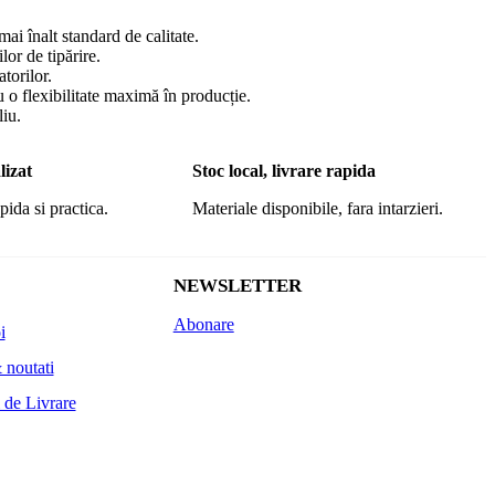
mai înalt standard de calitate.
or de tipărire.
torilor.
 o flexibilitate maximă în producție.
liu.
lizat
Stoc local, livrare rapida
pida si practica.
Materiale disponibile, fara intarzieri.
NEWSLETTER
Abonare
i
 noutati
 de Livrare