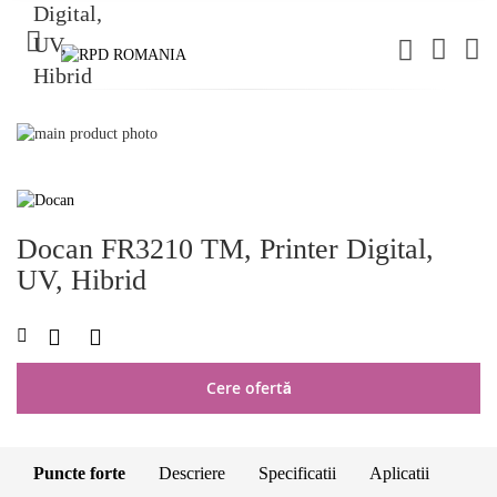
C
Skip
to
Skip
the
to
end
the
of
beginning
Docan FR3210 TM, Printer Digital,
the
of
images
the
UV, Hibrid
gallery
images
gallery
LISTA
COMPARAȚI
DE
DORINȚE
Cere ofertă
Puncte forte
Descriere
Specificatii
Aplicatii