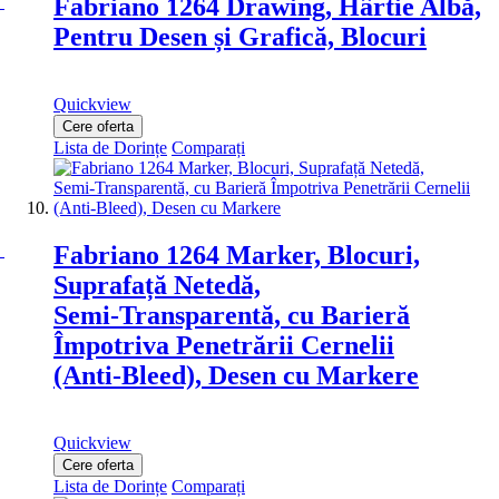
Fabriano 1264 Drawing, Hârtie Albă,
Pentru Desen și Grafică, Blocuri
Quickview
Cere oferta
Lista de Dorințe
Comparați
Fabriano 1264 Marker, Blocuri,
Suprafață Netedă,
Semi‑Transparentă, cu Barieră
Împotriva Penetrării Cernelii
(Anti‑Bleed), Desen cu Markere
Quickview
Cere oferta
Lista de Dorințe
Comparați