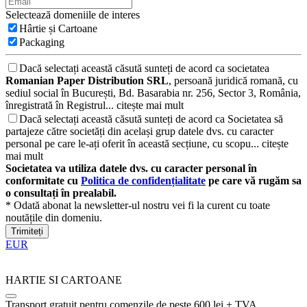
Selectează domeniile de interes
Hârtie și Cartoane
Packaging
Dacă selectați această căsută sunteți de acord ca societatea
Romanian Paper Distribution SRL
, persoană juridică romană, cu
sediul social în București, Bd. Basarabia nr. 256, Sector 3, România,
înregistrată în Registrul...
citește mai mult
Dacă selectați această căsută sunteți de acord ca Societatea să
partajeze către societăți din același grup datele dvs. cu caracter
personal pe care le-ați oferit în această secțiune, cu scopu...
citește
mai mult
Societatea va utiliza datele dvs. cu caracter personal în
conformitate cu
Politica de confidențialitate
pe care vă rugăm sa
o consultați în prealabil.
* Odată abonat la newsletter-ul nostru vei fi la curent cu toate
noutățile din domeniu.
Trimiteți
EUR
HARTIE SI CARTOANE
Transport gratuit pentru comenzile de peste 600 lei + TVA