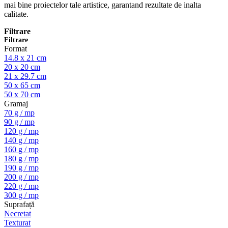
mai bine proiectelor tale artistice, garantand rezultate de inalta
calitate.
Filtrare
Filtrare
Format
14.8 x 21 cm
20 x 20 cm
21 x 29.7 cm
50 x 65 cm
50 x 70 cm
Gramaj
70 g / mp
90 g / mp
120 g / mp
140 g / mp
160 g / mp
180 g / mp
190 g / mp
200 g / mp
220 g / mp
300 g / mp
Suprafață
Necretat
Texturat