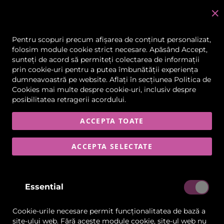
C
în
Pentru scopuri precum afișarea de conținut personalizat,
folosim module cookie strict necesare. Apăsând Accept,
sunteți de acord să permiteți colectarea de informații
Skip
prin cookie-uri pentru a putea îmbunătății experiența
to
dumneavoastră pe website. Aflați în secțiunea
Politica de
the
Cookies
mai multe despre cookie-uri, inclusiv despre
end
posibilitatea retragerii acordului.
of
the
images
ACCEPTA TOATE
gallery
ACCEPTA SELECTATE
Essential
Cookie-urile necesare permit funcționalitatea de bază a
site-ului web. Fără aceste module cookie, site-ul web nu