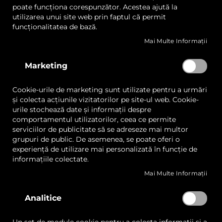
poate funcționa corespunzător. Acestea ajută la
utilizarea unui site web prin faptul că permit
Skip
funcționalitatea de bază.
to
the
Mai Multe Informații
beginning
of
Marketing
the
Summa L1810, Gravator Laser
images
Textile
gallery
Cookie-urile de marketing sunt utilizate pentru a urmări
și colecta acțiunile vizitatorilor pe site-ul web. Cookie-
urile stochează date și informații despre
LISTA
COMPARAȚI
comportamentul utilizatorilor, ceea ce permite
DE
serviciilor de publicitate să se adreseze mai multor
DORINȚE
Cere ofertă
grupuri de public. De asemenea, se poate oferi o
experiență de utilizare mai personalizată în funcție de
Acest produs se vinde la / buc.
informațiile colectate.
Mai Multe Informații
Puncte forte
Descriere
Specificatii
Aplicati
Analitice
Sistem Cut-on-the-Fly:
Permite scanarea și