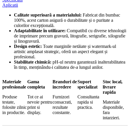
Aplicatii
Calitate superioară a materialului:
Fabricat din bumbac
100%, acest carton asigură o durabilitate și o puritate a
culorilor excepțională.
Adaptabilitate în utilizare:
Compatibil cu diverse tehnologii
de imprimare precum gravură, litografie, serigrafie, xilografie
și linogravură.
Design estetic:
Toate marginile netăiate și watermark-ul
artistic amplasat strategic, oferă un aspect elegant și
profesional.
Stabilitate chimică:
pH-ul neutru garantează inalterabilitatea
în timp, menținându-i calitatea de-a lungul anilor.
Materiale
Gama
Branduri de
Suport
Stoc local,
profesionale
completa
incredere
specializat
livrare
rapida
Produse
Tot ce ai
Furnizori
Consultanta
testate,
nevoie pentru
consacrati,
rapida si
Materiale
folosite zilnic
print si
rezultate
practica.
disponibile,
in productie.
display.
constante.
fara
intarzieri.