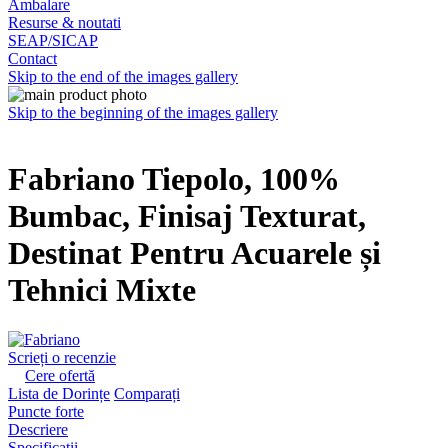
Ambalare
Resurse & noutati
SEAP/SICAP
Contact
Skip to the end of the images gallery
Skip to the beginning of the images gallery
Fabriano Tiepolo, 100%
Bumbac, Finisaj Texturat,
Destinat Pentru Acuarele și
Tehnici Mixte
Scrieți o recenzie
Cere ofertă
Lista de Dorințe
Comparați
Puncte forte
Descriere
Specificatii