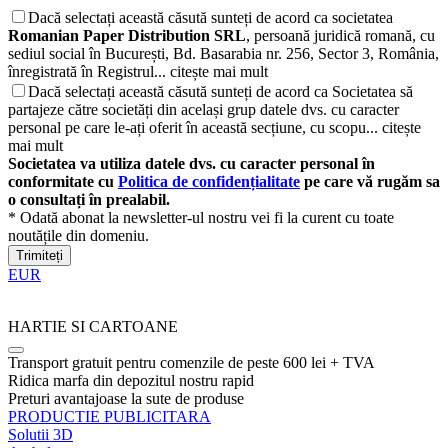
Dacă selectați această căsută sunteți de acord ca societatea
Romanian Paper Distribution SRL
, persoană juridică romană, cu
sediul social în București, Bd. Basarabia nr. 256, Sector 3, România,
înregistrată în Registrul...
citește mai mult
Dacă selectați această căsută sunteți de acord ca Societatea să
partajeze către societăți din același grup datele dvs. cu caracter
personal pe care le-ați oferit în această secțiune, cu scopu...
citește
mai mult
Societatea va utiliza datele dvs. cu caracter personal în
conformitate cu
Politica de confidențialitate
pe care vă rugăm sa
o consultați în prealabil.
* Odată abonat la newsletter-ul nostru vei fi la curent cu toate
noutățile din domeniu.
Trimiteți
EUR
HARTIE SI CARTOANE
Transport gratuit pentru comenzile de peste 600 lei + TVA
Ridica marfa din depozitul nostru rapid
Preturi avantajoase la sute de produse
PRODUCTIE PUBLICITARA
Solutii 3D