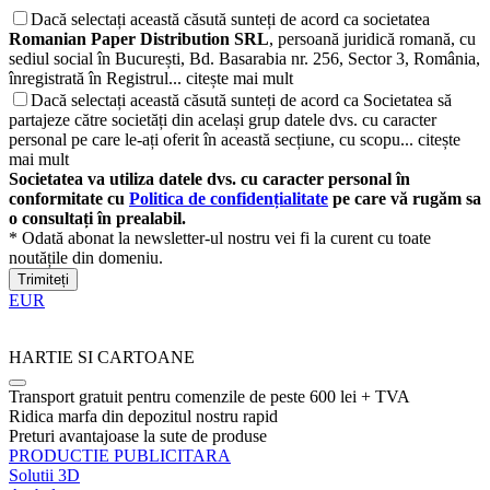
Dacă selectați această căsută sunteți de acord ca societatea
Romanian Paper Distribution SRL
, persoană juridică romană, cu
sediul social în București, Bd. Basarabia nr. 256, Sector 3, România,
înregistrată în Registrul...
citește mai mult
Dacă selectați această căsută sunteți de acord ca Societatea să
partajeze către societăți din același grup datele dvs. cu caracter
personal pe care le-ați oferit în această secțiune, cu scopu...
citește
mai mult
Societatea va utiliza datele dvs. cu caracter personal în
conformitate cu
Politica de confidențialitate
pe care vă rugăm sa
o consultați în prealabil.
* Odată abonat la newsletter-ul nostru vei fi la curent cu toate
noutățile din domeniu.
Trimiteți
EUR
HARTIE SI CARTOANE
Transport gratuit pentru comenzile de peste 600 lei + TVA
Ridica marfa din depozitul nostru rapid
Preturi avantajoase la sute de produse
PRODUCTIE PUBLICITARA
Solutii 3D