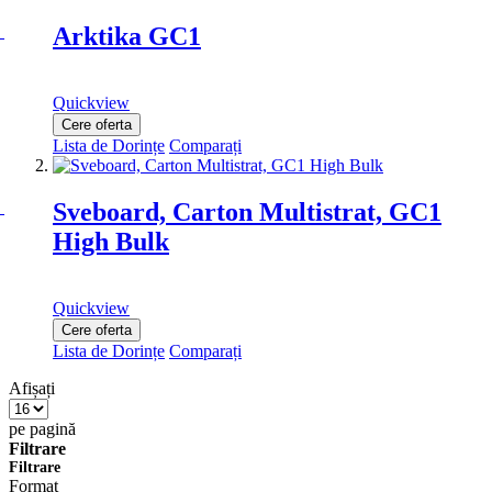
Arktika GC1
Quickview
Cere oferta
Lista de Dorințe
Comparați
Sveboard, Carton Multistrat, GC1
High Bulk
Quickview
Cere oferta
Lista de Dorințe
Comparați
Afișați
pe pagină
Filtrare
Filtrare
Format