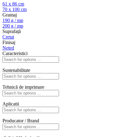
61 x 86 cm
70 x 100 cm
Gramaj
190 g / mp
200 g / mp
Suprafață
Cretat
Finisaj
Neted
Caracteristici
Sustenabilitate
Tehnică de imprimare
Aplicatii
Producator / Brand