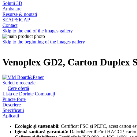
Solutii 3D
Ambalare
Resurse & noutati
SEAP/SICAP
Contact
Skip to the end of the images gallery
Skip to the beginning of the images gallery
Venoplex GD2, Carton Duplex S
Scrieți o recenzie
Cere ofertă
Lista de Dorințe
Comparați
Puncte forte
Descriere
Specificatii
Aplicatii
Ecologic și sustenabil:
Certificat FSC și PEFC, acest carton est
Igienă sanitară garantată:
Datorită certificării HACCP, cartonu