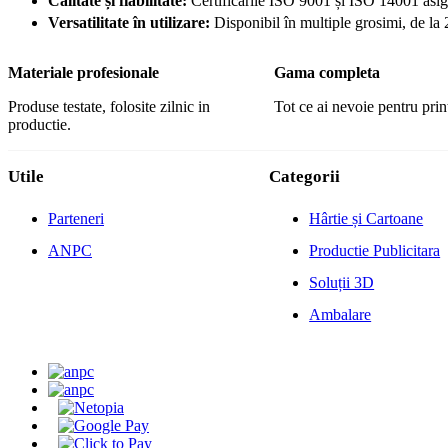
Calitate și fiabilitate:
Certificările ISO 9001 și ISO 14001 asigu
Versatilitate în utilizare:
Disponibil în multiple grosimi, de la
Materiale profesionale
Gama completa
Produse testate, folosite zilnic in
Tot ce ai nevoie pentru print
productie.
Utile
Categorii
Parteneri
Hârtie și Cartoane
ANPC
Productie Publicitara
Soluții 3D
Ambalare