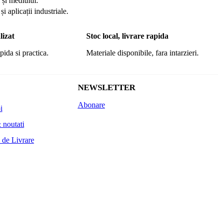
 și mediului.
i aplicații industriale.
lizat
Stoc local, livrare rapida
pida si practica.
Materiale disponibile, fara intarzieri.
NEWSLETTER
Abonare
i
 noutati
 de Livrare