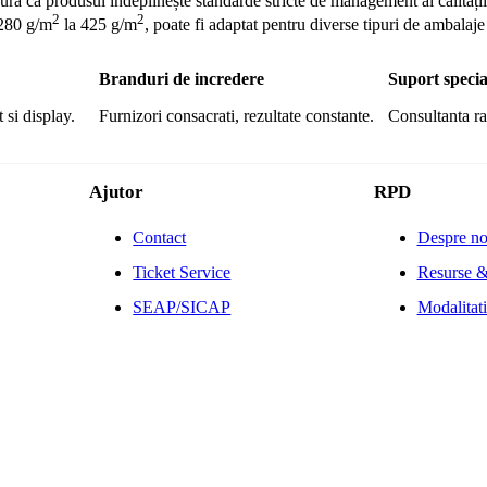
ră că produsul îndeplinește standarde stricte de management al calității
2
2
 280 g/m
la 425 g/m
, poate fi adaptat pentru diverse tipuri de ambalaje ș
Branduri de incredere
Suport specia
 si display.
Furnizori consacrati, rezultate constante.
Consultanta ra
Ajutor
RPD
Contact
Despre no
Ticket Service
Resurse &
SEAP/SICAP
Modalitati