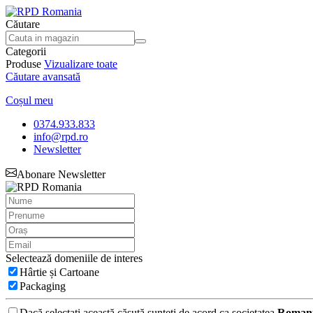
Căutare
Categorii
Produse
Vizualizare toate
Căutare avansată
Coșul meu
0374.933.833
info@rpd.ro
Newsletter
Abonare Newsletter
Selectează domeniile de interes
Hârtie și Cartoane
Packaging
Dacă selectați această căsută sunteți de acord ca societatea
Romani