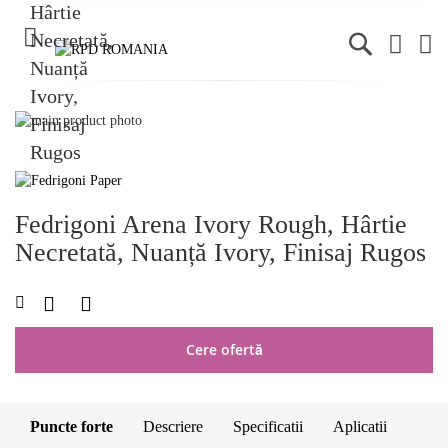
C
Skip
to
Skip
the
to
end
the
of
beginning
Fedrigoni Arena Ivory Rough, Hârtie
the
of
images
the
Necretată, Nuanță Ivory, Finisaj Rugos
gallery
images
gallery
LISTA
COMPARAȚI
DE
DORINȚE
Cere ofertă
Puncte forte
Descriere
Specificatii
Aplicatii