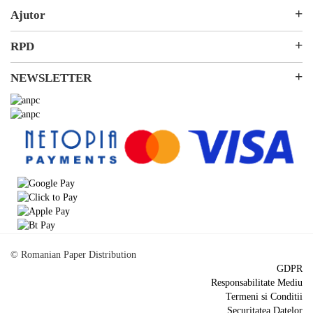
Hârtie și Cartoane
Ajutor
Productie Publicitara
Contact
RPD
Soluții 3D
Ticket Service
Ambalare
Despre noi
NEWSLETTER
SEAP/SICAP
Resurse & noutati
Abonare
Modalitati de Livrare
© Romanian Paper Distribution
GDPR
Responsabilitate Mediu
Termeni si Conditii
Securitatea Datelor