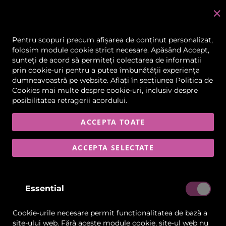
C
în
Pentru scopuri precum afișarea de conținut personalizat,
folosim module cookie strict necesare. Apăsând Accept,
Produse Papetarie
sunteți de acord să permiteți colectarea de informații
prin cookie-uri pentru a putea îmbunătății experiența
dumneavoastră pe website. Aflați în secțiunea
Politica de
FILTRARE
ARTICOLELE
1
-
16
DIN
60
Cookies
mai multe despre cookie-uri, inclusiv despre
posibilitatea retragerii acordului.
ACCEPTA TOATE
Lista
Lista
Comparați
Comp
de
de
ACCEPTA SELECTATE
Dorințe
Dorințe
Essential
Cookie-urile necesare permit funcționalitatea de bază a
site-ului web. Fără aceste module cookie, site-ul web nu