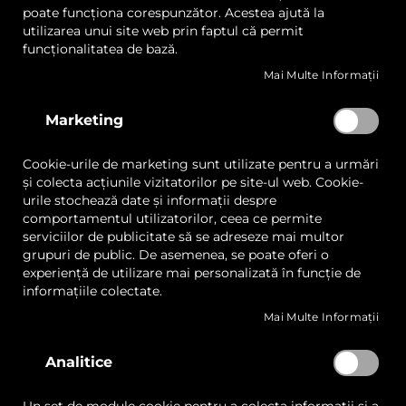
poate funcționa corespunzător. Acestea ajută la
Fedrigoni Brossulin XT,
Fedrigoni Acquarello,
utilizarea unui site web prin faptul că permit
Hârtie Albă Texturată pe
Hârtie Necretată,
funcționalitatea de bază.
Ambele Fețe, Topuri A4 /
Texturată pe Ambele Fețe,
Mai Multe Informații
A3
A4 / A3
Marketing
Cookie-urile de marketing sunt utilizate pentru a urmări
Vezi variantele
Cere oferta
și colecta acțiunile vizitatorilor pe site-ul web. Cookie-
urile stochează date și informații despre
comportamentul utilizatorilor, ceea ce permite
serviciilor de publicitate să se adreseze mai multor
grupuri de public. De asemenea, se poate oferi o
experiență de utilizare mai personalizată în funcție de
Lista
Lista
Comparați
Comp
informațiile colectate.
de
de
Dorințe
Mai Multe Informații
Dorințe
Quickview
Analitice
Quickview