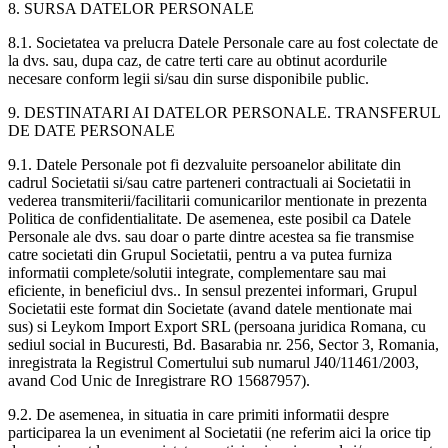
8. SURSA DATELOR PERSONALE
8.1. Societatea va prelucra Datele Personale care au fost colectate de
la dvs. sau, dupa caz, de catre terti care au obtinut acordurile
necesare conform legii si/sau din surse disponibile public.
9. DESTINATARI AI DATELOR PERSONALE. TRANSFERUL
DE DATE PERSONALE
9.1. Datele Personale pot fi dezvaluite persoanelor abilitate din
cadrul Societatii si/sau catre parteneri contractuali ai Societatii in
vederea transmiterii/facilitarii comunicarilor mentionate in prezenta
Politica de confidentialitate. De asemenea, este posibil ca Datele
Personale ale dvs. sau doar o parte dintre acestea sa fie transmise
catre societati din Grupul Societatii, pentru a va putea furniza
informatii complete/solutii integrate, complementare sau mai
eficiente, in beneficiul dvs.. In sensul prezentei informari, Grupul
Societatii este format din Societate (avand datele mentionate mai
sus) si Leykom Import Export SRL (persoana juridica Romana, cu
sediul social in Bucuresti, Bd. Basarabia nr. 256, Sector 3, Romania,
inregistrata la Registrul Comertului sub numarul J40/11461/2003,
avand Cod Unic de Inregistrare RO 15687957).
9.2. De asemenea, in situatia in care primiti informatii despre
participarea la un eveniment al Societatii (ne referim aici la orice tip