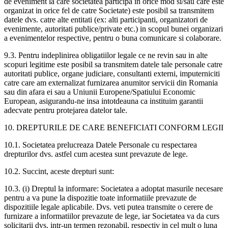
de eveniment la care societatea participa in orice mod si/sau care este
organizat in orice fel de catre Societate) este posibil sa transmitem
datele dvs. catre alte entitati (ex: alti participanti, organizatori de
evenimente, autoritati publice/private etc.) in scopul bunei organizari
a evenimentelor respective, pentru o buna comunicare si colaborare.
9.3. Pentru indeplinirea obligatiilor legale ce ne revin sau in alte
scopuri legitime este posibil sa transmitem datele tale personale catre
autoritati publice, organe judiciare, consultanti externi, imputerniciti
catre care am externalizat furnizarea anumitor servicii din Romania
sau din afara ei sau a Uniunii Europene/Spatiului Economic
European, asigurandu-ne insa intotdeauna ca instituim garantii
adecvate pentru protejarea datelor tale.
10. DREPTURILE DE CARE BENEFICIATI CONFORM LEGII
10.1. Societatea prelucreaza Datele Personale cu respectarea
drepturilor dvs. astfel cum acestea sunt prevazute de lege.
10.2. Succint, aceste drepturi sunt:
10.3. (i) Dreptul la informare: Societatea a adoptat masurile necesare
pentru a va pune la dispozitie toate informatiile prevazute de
dispozitiile legale aplicabile. Dvs. veti putea transmite o cerere de
furnizare a informatiilor prevazute de lege, iar Societatea va da curs
solicitarii dvs. intr-un termen rezonabil, respectiv in cel mult o luna