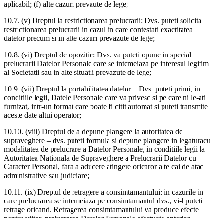
aplicabil; (f) alte cazuri prevaute de lege;
10.7. (v) Dreptul la restrictionarea prelucrarii: Dvs. puteti solicita
restrictionarea prelucrarii in cazul in care contestati exactitatea
datelor precum si in alte cazuri prevazute de lege;
10.8. (vi) Dreptul de opozitie: Dvs. va puteti opune in special
prelucrarii Datelor Personale care se intemeiaza pe interesul legitim
al Societatii sau in alte situatii prevazute de lege;
10.9. (vii) Dreptul la portabilitatea datelor – Dvs. puteti primi, in
conditiile legii, Datele Personale care va privesc si pe care ni le-ati
furnizat, intr-un format care poate fi citit automat si puteti transmite
aceste date altui operator;
10.10. (viii) Dreptul de a depune plangere la autoritatea de
supraveghere – dvs. puteti formula si depune plangere in legaturacu
modalitatea de prelucrare a Datelor Personale, in conditiile legii la
Autoritatea Nationala de Supraveghere a Prelucrarii Datelor cu
Caracter Personal, fara a aducere atingere oricaror alte cai de atac
administrative sau judiciare;
10.11. (ix) Dreptul de retragere a consimtamantului: in cazurile in
care prelucrarea se intemeiaza pe consimtamantul dvs., vi-l puteti
retrage oricand. Retragerea consimtamantului va produce efecte