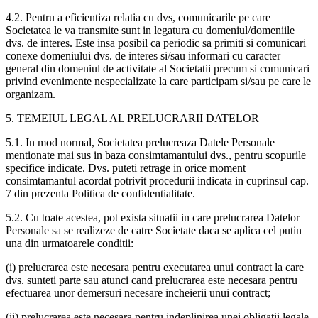
4.2. Pentru a eficientiza relatia cu dvs, comunicarile pe care
Societatea le va transmite sunt in legatura cu domeniul/domeniile
dvs. de interes. Este insa posibil ca periodic sa primiti si comunicari
conexe domeniului dvs. de interes si/sau informari cu caracter
general din domeniul de activitate al Societatii precum si comunicari
privind evenimente nespecializate la care participam si/sau pe care le
organizam.
5. TEMEIUL LEGAL AL PRELUCRARII DATELOR
5.1. In mod normal, Societatea prelucreaza Datele Personale
mentionate mai sus in baza consimtamantului dvs., pentru scopurile
specifice indicate. Dvs. puteti retrage in orice moment
consimtamantul acordat potrivit procedurii indicata in cuprinsul cap.
7 din prezenta Politica de confidentialitate.
5.2. Cu toate acestea, pot exista situatii in care prelucrarea Datelor
Personale sa se realizeze de catre Societate daca se aplica cel putin
una din urmatoarele conditii:
(i) prelucrarea este necesara pentru executarea unui contract la care
dvs. sunteti parte sau atunci cand prelucrarea este necesara pentru
efectuarea unor demersuri necesare incheierii unui contract;
(ii) prelucrarea este necesara pentru indeplinirea unei obligatii legale