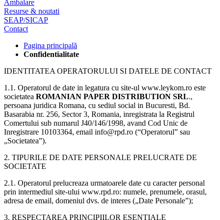
Ambalare
Resurse & noutati
SEAP/SICAP
Contact
Pagina principală
Confidentialitate
IDENTITATEA OPERATORULUI SI DATELE DE CONTACT
1.1. Operatorul de date in legatura cu site-ul www.leykom.ro este
societatea
ROMANIAN PAPER DISTRIBUTION SRL
.,
persoana juridica Romana, cu sediul social in Bucuresti, Bd.
Basarabia nr. 256, Sector 3, Romania, inregistrata la Registrul
Comertului sub numarul J40/146/1998, avand Cod Unic de
Inregistrare 10103364, email info@rpd.ro (“Operatorul” sau
„Societatea”).
2. TIPURILE DE DATE PERSONALE PRELUCRATE DE
SOCIETATE
2.1. Operatorul prelucreaza urmatoarele date cu caracter personal
prin intermediul site-ului www.rpd.ro: numele, prenumele, orasul,
adresa de email, domeniul dvs. de interes („Date Personale”);
3. RESPECTAREA PRINCIPIILOR ESENTIALE