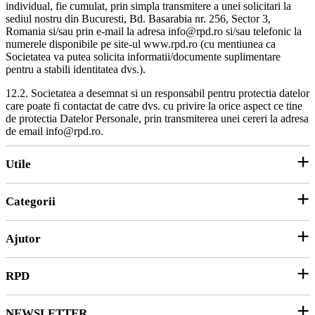
individual, fie cumulat, prin simpla transmitere a unei solicitari la
sediul nostru din Bucuresti, Bd. Basarabia nr. 256, Sector 3,
Romania si/sau prin e-mail la adresa info@rpd.ro si/sau telefonic la
numerele disponibile pe site-ul www.rpd.ro (cu mentiunea ca
Societatea va putea solicita informatii/documente suplimentare
pentru a stabili identitatea dvs.).
12.2. Societatea a desemnat si un responsabil pentru protectia datelor
care poate fi contactat de catre dvs. cu privire la orice aspect ce tine
de protectia Datelor Personale, prin transmiterea unei cereri la adresa
de email info@rpd.ro.
Utile
Categorii
Parteneri
ANPC
Ajutor
Hârtie și Cartoane
Productie Publicitara
RPD
Contact
Soluții 3D
Ticket Service
Ambalare
NEWSLETTER