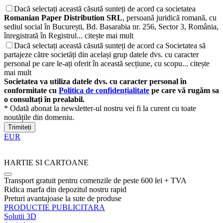
Dacă selectați această căsută sunteți de acord ca societatea
Romanian Paper Distribution SRL
, persoană juridică romană, cu
sediul social în București, Bd. Basarabia nr. 256, Sector 3, România,
înregistrată în Registrul...
citește mai mult
Dacă selectați această căsută sunteți de acord ca Societatea să
partajeze către societăți din același grup datele dvs. cu caracter
personal pe care le-ați oferit în această secțiune, cu scopu...
citește
mai mult
Societatea va utiliza datele dvs. cu caracter personal în
conformitate cu
Politica de confidențialitate
pe care vă rugăm sa
o consultați în prealabil.
* Odată abonat la newsletter-ul nostru vei fi la curent cu toate
noutățile din domeniu.
Trimiteți
EUR
HARTIE SI CARTOANE
Transport gratuit pentru comenzile de peste 600 lei + TVA
Ridica marfa din depozitul nostru rapid
Preturi avantajoase la sute de produse
PRODUCTIE PUBLICITARA
Solutii 3D