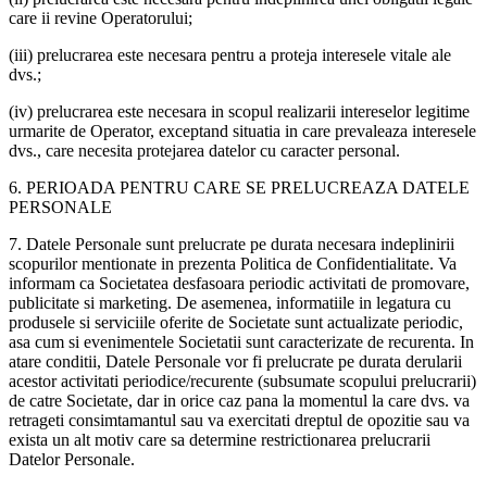
care ii revine Operatorului;
(iii) prelucrarea este necesara pentru a proteja interesele vitale ale
dvs.;
(iv) prelucrarea este necesara in scopul realizarii intereselor legitime
urmarite de Operator, exceptand situatia in care prevaleaza interesele
dvs., care necesita protejarea datelor cu caracter personal.
6. PERIOADA PENTRU CARE SE PRELUCREAZA DATELE
PERSONALE
7. Datele Personale sunt prelucrate pe durata necesara indeplinirii
scopurilor mentionate in prezenta Politica de Confidentialitate. Va
informam ca Societatea desfasoara periodic activitati de promovare,
publicitate si marketing. De asemenea, informatiile in legatura cu
produsele si serviciile oferite de Societate sunt actualizate periodic,
asa cum si evenimentele Societatii sunt caracterizate de recurenta. In
atare conditii, Datele Personale vor fi prelucrate pe durata derularii
acestor activitati periodice/recurente (subsumate scopului prelucrarii)
de catre Societate, dar in orice caz pana la momentul la care dvs. va
retrageti consimtamantul sau va exercitati dreptul de opozitie sau va
exista un alt motiv care sa determine restrictionarea prelucrarii
Datelor Personale.