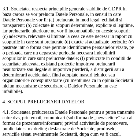
3.1. Societatea respecta principiile generale stabilite de GDPR in
baza carora se vor prelucra Datele Personale, in sensul in care
Datele Personale vor fi: (a) prelucrate in mod legal, echitabil si
transparent; (b) colectate in scopuri determinate, explicite si legitime,
iar prelucrarile ulterioare nu vor fi incompatibile cu aceste scopuri;
(c) adecvate, relevante si limitate la ceea ce este necesar in raport cu
scopurile in care sunt prelucrate (d) exacte si actualizate periodic; (e)
pastrate intr-o forma care permite identificarea persoanelor vizate, pe
o perioada care nu depaseste perioada necesara indeplinirii
scopurilor in care sunt prelucrate datele; (f) prelucrate in conditii de
securitate adecvata, existand protectie impotriva prelucrarii
neautorizate sau ilegale si impotriva pierderii, a distrugerii sau a
determiorarii accidentale, fiind adoptate masuri tehnice sau
organizatorice corespunzatoare (cu mentiunea ca in opinia Societatii
niciun mecanisme de securizare a Datelor Personale nu este
infailibile).
4. SCOPUL PRELUCRARII DATELOR
4.1. Societatea prelucreaza Datele Personale pentru a putea transmite
catre dvs, prin email, comunicari (sub forma de „newslettere” sau alt
format de prezentare/informare) privind activitatile de promovare,
publicitate si marketing desfasurate de Societate, produsele,
serviciile si/sau evenimentele Societatii, dupa cum va fi cazul.