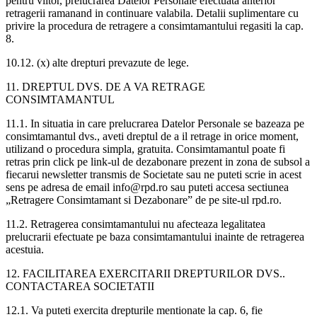
pentru viitor, prelucrarea Datelor Personale efectuata anterior
retragerii ramanand in continuare valabila. Detalii suplimentare cu
privire la procedura de retragere a consimtamantului regasiti la cap.
8.
10.12. (x) alte drepturi prevazute de lege.
11. DREPTUL DVS. DE A VA RETRAGE
CONSIMTAMANTUL
11.1. In situatia in care prelucrarea Datelor Personale se bazeaza pe
consimtamantul dvs., aveti dreptul de a il retrage in orice moment,
utilizand o procedura simpla, gratuita. Consimtamantul poate fi
retras prin click pe link-ul de dezabonare prezent in zona de subsol a
fiecarui newsletter transmis de Societate sau ne puteti scrie in acest
sens pe adresa de email info@rpd.ro sau puteti accesa sectiunea
„Retragere Consimtamant si Dezabonare” de pe site-ul rpd.ro.
11.2. Retragerea consimtamantului nu afecteaza legalitatea
prelucrarii efectuate pe baza consimtamantului inainte de retragerea
acestuia.
12. FACILITAREA EXERCITARII DREPTURILOR DVS..
CONTACTAREA SOCIETATII
12.1. Va puteti exercita drepturile mentionate la cap. 6, fie