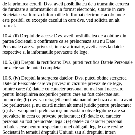
de la primirea cererii. Dvs. aveti posibilitatea de a transmite cererea
de furnizare a informatiilor si in format electronic, situatie in care
Societatea va furniza informatiile in format electronic acolo unde
este posibil, cu exceptia cazului in care dvs. veti solicita un alt
format.
10.4. (ii) Dreptul de acces: Dvs. aveti posibilitatea de a obtine din
partea Societatii o confirmare ca se prelucreaza sau nu Date
Personale care va prives si, in caz afirmativ, aveti acces la datele
respective si la informatiile prevazute de lege;
10.5. (iii) Dreptul la rectificare: Dvs. puteti rectifica Datele Personale
inexacte sau le puteti completa;
10.6. (iv) Dreptul la stergerea datelor: Dvs. puteti obtine stergerea
Datelor Personale care va privesc in cazurile prevazute de lege,
printre care: (a) datele cu caracter personal nu mai sunt necesare
pentru îndeplinirea scopurilor pentru care au fost colectate sau
prelucrate; (b) dvs. va retrageti consimtamantul pe baza caruia a avut
loc prelucrarea şi nu există niciun alt temei juridic pentru prelucrare;
(c) dvs. va opuneti prelucrarii şi nu există motive legitime care să
prevaleze în ceea ce priveşte prelucrarea; (d) datele cu caracter
personal au fost prelucrate ilegal; (e) datele cu caracter personal
trebuie sterse pentru respectarea unei obligatii legale care revine
Societatii în temeiul dreptului Uniunii sau al dreptului intern