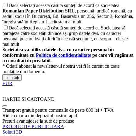
Dacă selectați această căsută sunteți de acord ca societatea
Romanian Paper Distribution SRL
, persoană juridică romană, cu
sediul social în București, Bd. Basarabia nr. 256, Sector 3, România,
înregistrată în Registrul...
citește mai mult
Dacă selectați această căsută sunteți de acord ca Societatea să
partajeze către societăți din același grup datele dvs. cu caracter
personal pe care le-ați oferit în această secțiune, cu scopu...
citește
mai mult
Societatea va utiliza datele dvs. cu caracter personal în
conformitate cu
Politica de confidențialitate
pe care vă rugăm sa
o consultați în prealabil.
* Odată abonat la newsletter-ul nostru vei fi la curent cu toate
noutățile din domeniu.
Trimiteți
EUR
HARTIE SI CARTOANE
Transport gratuit pentru comenzile de peste 600 lei + TVA
Ridica marfa din depozitul nostru rapid
Preturi avantajoase la sute de produse
PRODUCTIE PUBLICITARA
Solutii 3D