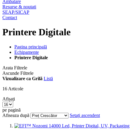
Ambalare
Resurse & noutati
SEAP/SICAP
Contact
Printere Digitale
Pagina principală
Echipamente
Printere Digitale
Arata Filtrele
Ascunde Filtrele
Vizualizare ca
Grilă
Listă
16
Articole
Afișați
pe pagină
Afiseaza după
Setați ascendent