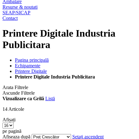
Ambalare
Resurse & noutati
SEAP/SICAP
Contact
Printere Digitale Industria
Publicitara
Pagina principală
Echipamente
Printere Digitale
Printere Digitale Industria Publicitara
Arata Filtrele
Ascunde Filtrele
Vizualizare ca
Grilă
Listă
14
Articole
Afișați
pe pagină
Afiseaza după
Setați ascendent