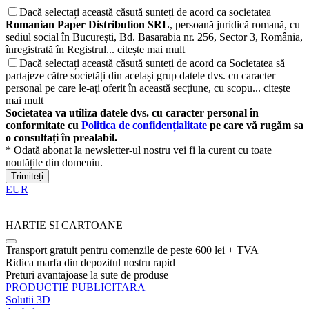
Dacă selectați această căsută sunteți de acord ca societatea
Romanian Paper Distribution SRL
, persoană juridică romană, cu
sediul social în București, Bd. Basarabia nr. 256, Sector 3, România,
înregistrată în Registrul...
citește mai mult
Dacă selectați această căsută sunteți de acord ca Societatea să
partajeze către societăți din același grup datele dvs. cu caracter
personal pe care le-ați oferit în această secțiune, cu scopu...
citește
mai mult
Societatea va utiliza datele dvs. cu caracter personal în
conformitate cu
Politica de confidențialitate
pe care vă rugăm sa
o consultați în prealabil.
* Odată abonat la newsletter-ul nostru vei fi la curent cu toate
noutățile din domeniu.
Trimiteți
EUR
HARTIE SI CARTOANE
Transport gratuit pentru comenzile de peste 600 lei + TVA
Ridica marfa din depozitul nostru rapid
Preturi avantajoase la sute de produse
PRODUCTIE PUBLICITARA
Solutii 3D